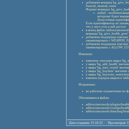
добавлена команда hg_give_hea
#userid, steamid, name
Формат команды: hg_give_heal
authid - необязательн
которому будет выдава
Допустимые идентифик
Если идентификатор не указан,
что у него есть к ней доступ
в конец файла 'addons/amxmodx
команды 'hg_give_health_gren'
добавлена поддержка плагина '
скомпилировать с WEAPON_
добавлена поддержка плагина
скомпилировать с ALLOW_
Изменено:
изменено описание квара 'hg_
у квара 'hg_add_health' значе
у квара 'hg_start_round' значе
у квара 'hg_buytime' значение
у квара 'hg_buyzone_restrictio
изменен порядок кваров в 'add
Исправлено:
не работало ограничение по фла
Обновившиеся файлы:
addons/amxmodx/plugins/healt
addons/amxmodx/configs/health
addons/amxmodx/data/lang/heal
Дата создания: 15.10.22 Просмотров: 