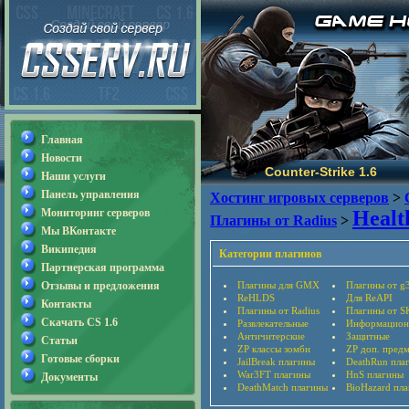
Главная
Новости
Counter-Strike 1.6
Наши услуги
Панель управления
Хостинг игровых серверов
>
Мониторинг серверов
Healt
Плагины от Radius
>
Мы ВКонтакте
Википедия
Категории плагинов
Партнерская программа
Отзывы и предложения
Плагины для GMX
Плагины от g
ReHLDS
Для ReAPI
Контакты
Плагины от Radius
Плагины от S
Скачать CS 1.6
Развлекательные
Информацион
Античитерские
Защитные
Статьи
ZP классы зомби
ZP доп. пред
Готовые сборки
JailBreak плагины
DeathRun пла
War3FT плагины
HnS плагины
Документы
DeathMatch плагины
BioHazard пл