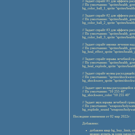
// Задает спрайт #1 для эффекта р
// По умолчанию: "sprites/health_gre
hg_color_ball_1_sprite "sprites/healt
// Задает спрайт #2 для эффекта р
// По умолчанию: "sprites/health_gre
hg_color_ball_2_sprite "sprites/healt
// Задает спрайт #3 для эффекта р
// По умолчанию: "sprites/health_gre
hg_color_ball_3_sprite "sprites/healt
// Задает спрайт иконки лечения на
// По умолчанию: "sprites/health_gren
hg_heal_effect_sprite "sprites/health_
// Задает спрайт взрыва лечебной гр
// По умолчанию: "sprites/health_gre
hg_heal_explode_sprite "sprites/heal
// Задает спрайт волны расходящейс
// По умолчанию: "sprites/shockwave
hg_shockwave_sprite "sprites/shockw
// Задает цвет волны расходящейся 
// По умолчанию: "10 255 40"
hg_shockwave_color "10 255 40"
// Задает звук взрыва лечебной гран
// По умолчанию: "weapons/holywate
hg_explode_sound "weapons/holywat
Последние изменения от 02 мар 2022г:
Добавлено:
добавлен квар hg_buy_limit, о
можно купить за один раунд (и