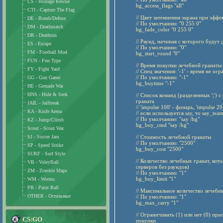
CS - Hostage Rescue
hg_access_flags "all"
CTf - Capture The Flag
// Цвет затемнения экрана при эффе
DE - Bomb/Defuse
// По умолчанию: "0 255 0"
DM - Deathmatch
hg_fade_color "0 255 0"
DR - Deathrun
// Раунд, начиная с которого будут
ES - Escape
// По умолчанию: "0"
FM - Football Mod
hg_start_round "0"
FUN - Fun Type
// Время покупки лечебной гранаты 
FY - Fight Yard
// Спец значения: '-1' - время не ог
// По умолчанию: "-1"
GG - Gun Game
hg_buytime "-1"
HE - Grenade War
HNS - Hide & Seek
// Список команд (разделенных ';')
граната
JAIL - Jailbreak
// 'impulse 100' - фонарь, 'impulse 20
KA - Knife Arena
// если используется say, то say_te
// По умолчанию: "say /hg"
KZ - Jump/Climb
hg_buy_cmd "say /hg"
Scout - Scout War
SJ - Soccer Jam
// Стоимость лечебной гранаты
// По умолчанию: "2500"
SP - Speed Strike
hg_buy_cost "2500"
SURF - Surf Style
// Количество лечебных гранат, кот
VB - VoleyBall
серверов без раундов)
ZM - Zombie Maps
// По умолчанию: "1"
hg_buy_limit "1"
WM - Worms
PB - Paint Ball
// Максимальное количество лечебн
OTHER - Остальные
// По умолчанию: "1"
hg_max_carry "1"
// Ограничивать (1) или нет (0) пр
CS:GO
покупки