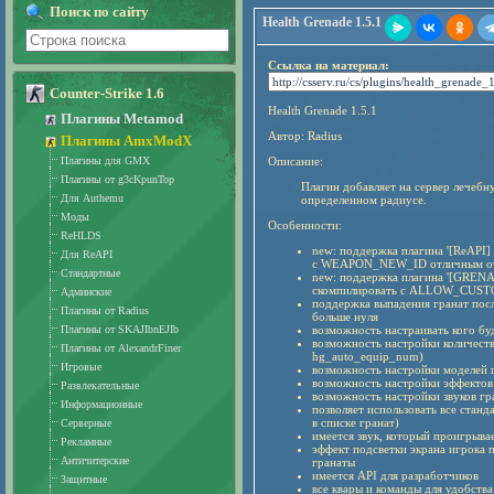
Поиск по сайту
Health Grenade 1.5.1
Ссылка на материал:
Counter-Strike 1.6
Health Grenade 1.5.1
Плагины Metamod
Автор: Radius
Плагины AmxModX
Плагины для GMX
Описание:
Плагины от g3cKpunTop
Плагин добавляет на сервер лечебну
Для Authemu
определенном радиусе.
Моды
Особенности:
ReHLDS
new: поддержка плагина '[ReAPI] 
Для ReAPI
с WEAPON_NEW_ID отличным 
Стандартные
new: поддержка плагина '[GRENA
скомпилировать с ALLOW_CU
Админские
поддержка выпадения гранат пос
Плагины от Radius
больше нуля
Плагины от SKAJIbnEJIb
возможность настраивать кого буд
возможность настройки количеств
Плагины от AlexandrFiner
hg_auto_equip_num)
Игровые
возможность настройки моделей 
возможность настройки эффектов
Развлекательные
возможность настройки звуков гр
Информационные
позволяет использовать все станд
в списке гранат)
Серверные
имеется звук, который проигрывае
Рекламные
эффект подсветки экрана игрока 
Античитерские
гранаты
имеется API для разработчиков
Защитные
все квары и команды для удобств