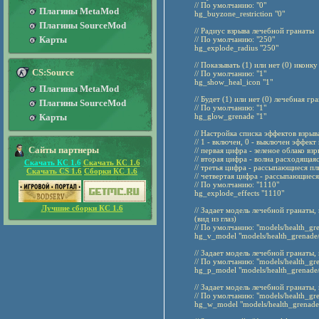
// По умолчанию: "0"
Плагины MetaMod
hg_buyzone_restriction "0"
Плагины SourceMod
// Радиус взрыва лечебной гранаты
Карты
// По умолчанию: "250"
hg_explode_radius "250"
// Показывать (1) или нет (0) иконк
CS:Source
// По умолчанию: "1"
hg_show_heal_icon "1"
Плагины MetaMod
// Будет (1) или нет (0) лечебная г
Плагины SourceMod
// По умолчанию: "1"
Карты
hg_glow_grenade "1"
// Настройка списка эффектов взры
// 1 - включен, 0 - выключен эффек
Сайты партнеры
// первая цифра - зеленое облако вз
// вторая цифра - волна расходящаяс
Скачать КС 1.6
Скачать КС 1.6
// третья цифра - рассыпающиеся п
Скачать CS 1.6
Сборки КС 1.6
// четвертая цифра - рассыпающиес
// По умолчанию: "1110"
hg_explode_effects "1110"
Лучшие сборки КС 1.6
// Задает модель лечебной гранаты,
(вид из глаз)
// По умолчанию: "models/health_g
hg_v_model "models/health_grenade
// Задает модель лечебной гранаты,
// По умолчанию: "models/health_g
hg_p_model "models/health_grenade
// Задает модель лечебной гранаты,
// По умолчанию: "models/health_g
hg_w_model "models/health_grenad