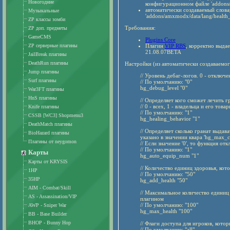
Новогодние
конфигурационном файле 'addons/
автоматически создаваемый слов
Музыкальные
'addons/amxmodx/data/lang/health_
ZP классы зомби
Требования:
ZP доп. предметы
GameCMS
Plugins Core
ZP серверные плагины
Плагин
VIP RBS
, корректно выда
21.08.07BETA
JailBreak плагины
DeathRun плагины
Настройки (из автоматически создаваемог
Jump плагины
// Уровень дебаг-логов. 0 - отключе
Surf плагины
// По умолчанию: "0"
hg_debug_level "0"
War3FT плагины
HnS плагины
// Определяет кого сможет лечить г
// 0 - всех, 1 - владельца и его тов
Knife плагины
// По умолчанию: "1"
CSSB [WC3] Shopmenu3
hg_healing_behavior "1"
DeathMatch плагины
// Определяет сколько гранат выдав
BioHazard плагины
указано в значении квара 'hg_max_ca
Плагины от neygomon
// Если значение '0', то функция от
// По умолчанию: "1"
Карты
hg_auto_equip_num "1"
Карты от KRYSIS
// Количество единиц здоровья, кот
1HP
// По умолчанию: "50"
35HP
hg_add_health "50"
AIM - Combat/Skill
// Максимальное количество единиц
AS - Assassination/VIP
плагином
// По умолчанию: "100"
AWP - Sniper War
hg_max_health "100"
BB - Base Builder
BHOP - Bunny Hop
// Флаги доступа для игроков, кото
// По умолчанию: "all"