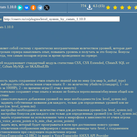
774
4.5 (15)
ats 1.10.0
л:
ts 1.10.0
авляет собой систему с практически неограниченным количеством уровней, которая дает
грокам сервера накапливать опыт, повышать уровень и получать за это бонусы. Бонусы
гда, тем самым поощряя игрока за время проведенное на сервере.
ей поддерживает стандартный модуль статистики CSX, CSX Extended, CSstatsX SQL от
7, CsStats MySQL от SKAJIbnEJIb
ость задать сохранение очков опыта по steamid или по нику (см квар ls_authid_type)
выбора способа начисления очков опыта: 0 - по количеству убийств (стандарт), 1 - по
о за 100HP), 2 - по времени игры (1 очко в минуту)
стоятельно сохраняет очки опыта и можно не бояться переполнения/обнуления общей или
истики
самостоятельного добавления уровней по мере необходимости (см. level_system.ini)
задавать собственные названия для каждого, только для определенных уровней или не
се (см. level_system.ini)
настройки необходимого количества очков для достижения уровня (см. level_system.ini)
настройки бонусов для каждого или только для определенных уровней (см. level_system.ini
задать ограничение на использование чата и микрофона в зависимости от очков игрока
n_voice_access_points и ls_min_chat_access_points)
 задать звук, который будет проигрываться всем при достижении нового уровня
 отключения отображения информеров с помощью команды чата /level, с сохранением
сстановлением при следующем подключении игрока
VoiceTranscoder v2.0RC1 (и выше) и VoiceTranscoder AMXX API Provider