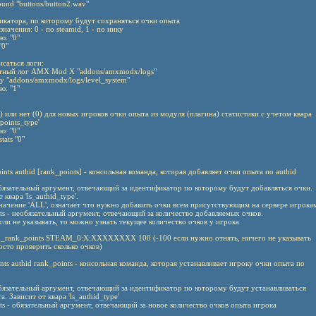
ound "buttons/button2.wav"
икатора, по которому будут сохраняться очки опыта
начения: 0 - по steamid, 1 - по нику
ю: "0"
"0"
исаться логи:
дартный лог AMX Mod X "addons/amxmodx/logs"
пку "addons/amxmodx/logs/level_system"
ю: "1"
1) или нет (0) для новых игроков очки опыта из модуля (плагина) статистики с учетом квара
points_type'
ю: "0"
tats "0"
ints authid [rank_points] - консольная команда, которая добавляет очки опыта по authid
обязательный аргумент, отвечающий за идентификатор по которому будут добавляться очки.
 квара 'ls_authid_type'.
начение 'ALL', означает что нужно добавить очки всем присутствующим на сервере игрока
ts - необязательный аргумент, отвечающий за количество добавляемых очков.
сли не указывать, то можно узнать текущее количество очков у игрока
d_rank_points STEAM_0:X:XXXXXXXX 100 (-100 если нужно отнять, ничего не указывать
сто проверить сколько очков)
ints authid rank_points - консольная команда, которая устанавливает игроку очки опыта по
обязательный аргумент, отвечающий за идентификатор по которому будут устанавливаться
а. Зависит от квара 'ls_authid_type'
ts - обязательный аргумент, отвечающий за новое количество очков опыта игрока