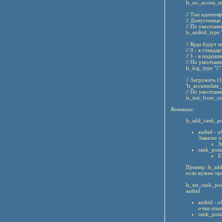
ls_no_access_s
// Тип идентиф
// Допустимые з
// По умолчани
ls_authid_type 
// Куда будут п
// 0 - в стан
// 1 - в подпа
// По умолчани
ls_log_type "1"
// Загружать (
'ls_accumulate_
// По умолчани
ls_init_from_css
Команды:
ls_add_rank_po
authid - 
Зависит от
З
rank_poin
Е
Пример: ls_ad
если нужно про
ls_set_rank_po
authid
authid - 
очки опыт
rank_poin