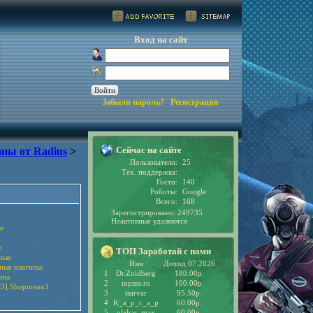
Вход на сайт
Забыли пароль?
Регистрация
Сейчас на сайте
ны от Radius
>
Пользователи:
25
Тех. поддержка:
Гости:
140
Роботы:
Google
Всего:
168
Зарегистрировано: 249735
Неактивные удаляются
е
е
ТОП Заработай с нами
ные
Имя
Доход 07.2026
рные плагины
1
Dr.Zoidberg
180.00р.
ины
2
topms.ru
100.00р.
3] Shopmenu3
3
tsarvar
95.50р.
4
K_a_p_c_a_p
60.00р.
5
olzhas_max
60.00р.