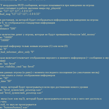
 XY координаты HUD сообщения, которое показывается при наведении на игрока
ция учитывает в работе значение квара mp_playerid
ю: "127 127 127 | -1.0 0.55"
_hud_msg "127 127 127 | -1.0 0.55"
ая дистанция, на которой будет отображаться информация при наведении на игрока
ие 0, то отображается стандартная информация
ю: "500"
distance "500"
ое количество денег у игрока, которые не будут превышены бонусом 'add_money'
ю: "16000"
"16000"
верхний информер только живым игрокам (1) или всем (0)
ю: "0"
hud_informer_alive_only "0"
оторая включает/отключает отображение верхнего и нижнего информеров (+ сообщение и зву
вня)
: "say /level"
mer_visibility_cmd "say /level"
ения данных игрока (в днях) с момента последнего посещения (по умолчанию месяц)
 очки опыта и статус отображения информеров
ю: "30"
_time "30"
у звука, который будет проигрываться всем при достижении нового уровня
ю: "level_system/smb_powerup.wav"
und "level_system/smb_powerup.wav"
у звука (wav или mp3), который будет проигрываться игроку если у него нет доступа к
 чату.
устой, то звук не проигрывается
ю: "buttons/button2.wav"