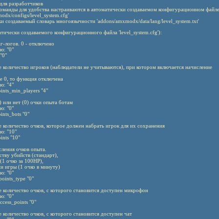
для разработчиков
 команды для удобства настраиваются в автоматически создаваемом конфигурационном файл
odx/configs/level_system.cfg'
и создаваемый словарь многоязычности 'addons/amxmodx/data/lang/level_system.txt'
тически создаваемого конфигурационного файла 'level_system.cfg'):
аг-логов. 0 - отключено
ю: "0"
"0"
е количество игроков (наблюдатели не учитываются), при котором включается начисление
ие 0, то функция отключена
ю: "4"
ints_min_players "4"
1) или нет (0) очки опыта ботам
ю: "0"
ints_bots "0"
 количество очков, которое должен набрать игрок для их сохранения
ю: "10"
ints "10"
сления очков опыта.
еству убийств (стандарт),
 (1 очко за 100HP),
ени игры (1 очко в минуту)
ю: "0"
points_type "0"
е количество очков, с которого становится доступен микрофон
ю: "0"
ccess_points "0"
 количество очков, с которого становится доступен чат