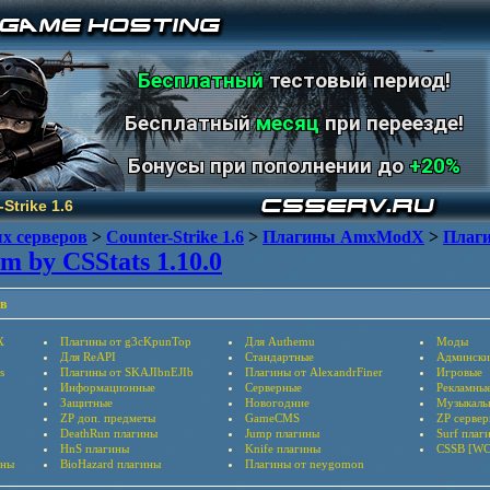
Бесплатный
тестовый период!
Бесплатный
месяц
при переезде!
Бонусы при пополнении до
+20%
Strike 1.6
х серверов
>
Counter-Strike 1.6
>
Плагины AmxModX
>
Плаги
em by CSStats 1.10.0
в
X
Плагины от g3cKpunTop
Для Authemu
Моды
Для ReAPI
Стандартные
Админски
s
Плагины от SKAJIbnEJIb
Плагины от AlexandrFiner
Игровые
Информационные
Серверные
Рекламны
Защитные
Новогодние
Музыкаль
ZP доп. предметы
GameCMS
ZP серве
DeathRun плагины
Jump плагины
Surf плаг
HnS плагины
Knife плагины
CSSB [WC
ины
BioHazard плагины
Плагины от neygomon