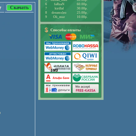
6
faRzaN
60.00р.
Скачать
7
kirillal
30.00р.
8
dreamxleo
25.00р.
9
Oli_mur
10.00р.
Способы оплаты
)