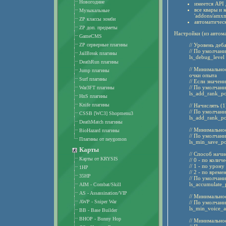
Новогодние
имеется API 
все квары и
Музыкальные
'addons/amxm
ZP классы зомби
автоматическ
ZP доп. предметы
Настройки (из автома
GameCMS
ZP серверные плагины
// Уровень деб
// По умолчани
JailBreak плагины
ls_debug_level 
DeathRun плагины
// Минимально
Jump плагины
очки опыта
Surf плагины
// Если значен
// По умолчани
War3FT плагины
ls_add_rank_po
HnS плагины
Knife плагины
// Начислять (
// По умолчани
CSSB [WC3] Shopmenu3
ls_add_rank_po
DeathMatch плагины
// Минимальное
BioHazard плагины
// По умолчани
Плагины от neygomon
ls_min_save_po
Карты
// Способ начи
Карты от KRYSIS
// 0 - по колич
// 1 - по урону
1HP
// 2 - по врем
35HP
// По умолчани
ls_accumulate_
AIM - Combat/Skill
AS - Assassination/VIP
// Минимально
AWP - Sniper War
// По умолчани
ls_min_voice_a
BB - Base Builder
BHOP - Bunny Hop
// Минимальное