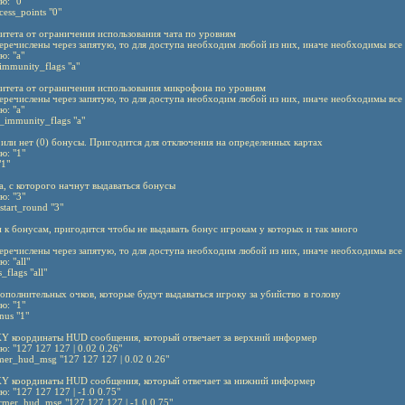
ю: "0"
ess_points "0"
нитета от ограничения использования чата по уровням
перечислены через запятую, то для доступа необходим любой из них, иначе необходимы все
ю: "a"
_immunity_flags "a"
нитета от ограничения использования микрофона по уровням
перечислены через запятую, то для доступа необходим любой из них, иначе необходимы все
ю: "a"
s_immunity_flags "a"
) или нет (0) бонусы. Пригодится для отключения на определенных картах
ю: "1"
"1"
а, с которого начнут выдаваться бонусы
ю: "3"
start_round "3"
п к бонусам, пригодится чтобы не выдавать бонус игрокам у которых и так много
перечислены через запятую, то для доступа необходим любой из них, иначе необходимы все
: "all"
_flags "all"
дополнительных очков, которые будут выдаваться игроку за убийство в голову
ю: "1"
nus "1"
 XY координаты HUD сообщения, который отвечает за верхний информер
ю: "127 127 127 | 0.02 0.26"
mer_hud_msg "127 127 127 | 0.02 0.26"
 XY координаты HUD сообщения, который отвечает за нижний информер
ю: "127 127 127 | -1.0 0.75"
rmer_hud_msg "127 127 127 | -1.0 0.75"