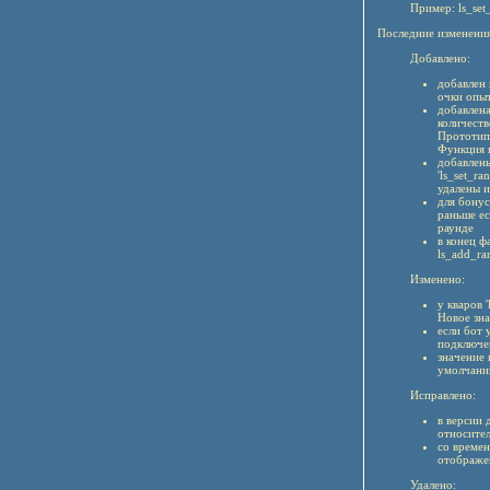
Пример: ls_s
Последние изменения
Добавлено:
добавлен 
очки опыт
добавлена
количеств
Прототип 
Функция в
добавлены
'ls_set_r
удалены и
для бонус
раньше ес
раунде
в конец ф
ls_add_ra
Изменено:
у кваров 
Новое зна
если бот 
подключе
значение 
умолчанию
Исправлено:
в версии 
относител
со времен
отображе
Удалено: