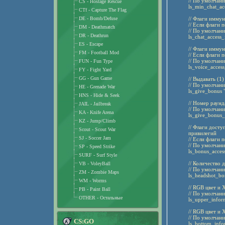
// По умолчани
CS - Hostage Rescue
ls_min_chat_acc
CTf - Capture The Flag
DE - Bomb/Defuse
// Флаги имму
// Если флаги 
DM - Deathmatch
// По умолчани
DR - Deathrun
ls_chat_access
ES - Escape
// Флаги имму
FM - Football Mod
// Если флаги 
// По умолчани
FUN - Fun Type
ls_voice_acces
FY - Fight Yard
GG - Gun Game
// Выдавать (1
// По умолчани
HE - Grenade War
ls_give_bonus 
HNS - Hide & Seek
// Номер раунд
JAIL - Jailbreak
// По умолчани
KA - Knife Arena
ls_give_bonus_
KZ - Jump/Climb
// Флаги досту
Scout - Scout War
привилегий
SJ - Soccer Jam
// Если флаги 
// По умолчанию
SP - Speed Strike
ls_bonus_access
SURF - Surf Style
// Количество 
VB - VoleyBall
// По умолчани
ZM - Zombie Maps
ls_headshot_bo
WM - Worms
// RGB цвет и
PB - Paint Ball
// По умолчани
OTHER - Остальные
ls_upper_infor
// RGB цвет и
// По умолчани
CS:GO
ls_bottom_info