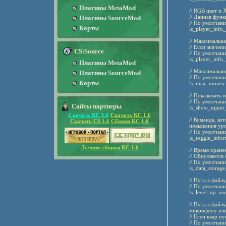
Плагины MetaMod
// RGB цвет и
// Данная функ
Плагины SourceMod
// По умолчани
Карты
ls_player_info
// Максимальн
// Если значен
CS:Source
// По умолчани
ls_player_info_
Плагины MetaMod
// Максимальн
Плагины SourceMod
// По умолчани
Карты
ls_max_money 
// Показывать 
// По умолчани
Сайты партнеры
ls_show_upper_
Скачать КС 1.6
Скачать КС 1.6
// Команда, к
Скачать CS 1.6
Сборки КС 1.6
повышения уро
// По умолчанию
ls_toggle_infor
Лучшие сборки КС 1.6
// Время хран
// Обнуляются
// По умолчани
ls_data_storage
// Путь к файл
// По умолчани
ls_level_up_so
// Путь к файл
микрофону или
// Если квар п
// По умолчани