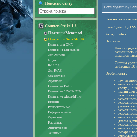
Поиск по сайту
Level System by CSSt
Ссылка на материа
Counter-Strike 1.6
Level System by CSSta
Плагины Metamod
Автор: Radius
Плагины AmxModX
Описание:
Плагины для GMX
Плагин предст
Плагины от g3cKpunTop
возможность и
Для Authemu
выдаются навсе
Моды
Система уровн
ReHLDS
serfreeman133
Для ReAPI
Особенности :
Стандартные
new: возможн
Админские
возможность 
Плагины от Radius
урону (1 очк
Плагины от SKAJIbnEJIb
плагин само
личной стат
Плагины от AlexandrFiner
возможность 
Игровые
возможность 
указывать вов
Развлекательные
возможность 
Информационные
возможность 
возможность 
Серверные
(квары ls_mi
Рекламные
возможность
Античитерские
возможность
выбора и во
Защитные
совместим с 