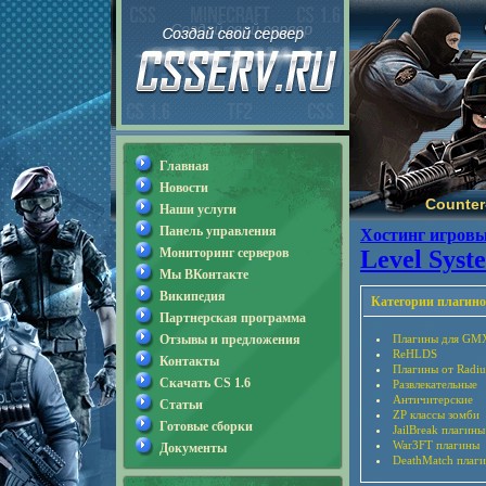
Главная
Новости
Counter-
Наши услуги
Панель управления
Хостинг игровы
Мониторинг серверов
Level Syst
Мы ВКонтакте
Википедия
Категории плагино
Партнерская программа
Отзывы и предложения
Плагины для GM
ReHLDS
Контакты
Плагины от Radiu
Скачать CS 1.6
Развлекательные
Античитерские
Статьи
ZP классы зомби
Готовые сборки
JailBreak плагины
War3FT плагины
Документы
DeathMatch плаг