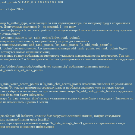
et_rank_points STEAM_0:X:XXXXXXXX 100
 от 27 фев 2022г:
квар ls_authid_type, отвечающий за тип идентификатора, по которому будут сохраняться
а. Допустимые значения: 0 - по steamid, 1 - по нику
 native функция ls_set_rank_points, с помощью которой можно установить игроку нужное
о очков опыта.
функции: native ls_set_rank_points(index, rank_points);
озвращает очки опыта, которые были у игрока до изменения
 синонимы команд 'add_rank_points', 'set_rank_points'. 'ls_add_rank_points' и
ank_points' соответственно. Со временем команды add_rank_points, set_rank_points будут
 останутся новые названия команд
ов в виде гранат добавлена возможность указывать максимальное их количество. Так как
ли выдавалось 2 и более гранаты, то они суммировались с неиспользованными в следующем
айла 'addons/amxmodx/configs/level_system.cfg' добавлено описание команд
nk_points и ls_set_rank_points
'ls_min_voice_access_points' и 'ls_min_chat_access_points' изменены значения по умолчанию.
чение '0', так как игроков на серверах мало и проблема спамеров уже не такая частая
успел набрать очки опыта, то при отключении квара 'ls_add_rank_points_bots' и следующем
нии бота они будут обнулены
квара 'ls_data_storage_time' теперь указывается в днях (ранее было в секундах). Значение по
 не изменилось и равно 1 месяц
для сборки All Inclusive, если не был загружен основной плагин, конфиг создавался
ьно корневой папки мода (cstrike)
ем (через время указанное в кваре 'ls_data_storage_time') удалялся сохраненный статус
ния верхнего и нижнего информеров