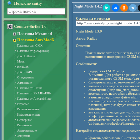
Поиск по сайту
Night Mode 1.4.2
Ссылка на материал:
Counter-Strike 1.6
Night Mode 1.3.0
Плагины Metamod
Автор: Radius
Плагины AmxModX
Плагины для GMX
Описание:
Плагины от g3cKpunTop
Плагин позволяет организовать на 
Для Authemu
расписанию и поддержкой CSDM м
Моды
Особенности:
ReHLDS
поддержка CSDM мода
Для ReAPI
Внимание: Для работы в режиме
Стандартные
установленного CSDM мода (сам п
блокировка всех возможностей с
Админские
возможность задать за сколько с
Плагины от Radius
оповещение (квар nm_start_annou
Плагины от SKAJIbnEJIb
возможность настройки работы и
в конфигурационном файле night_
Плагины от AlexandrFiner
и конца, путь к файлам со списко
Игровые
плагины), которые будут исполня
завершения
Развлекательные
все квары и команды для удобств
Информационные
конфигурационном файле 'addons/
автоматически создаваемый слов
Серверные
'addons/amxmodx/data/lang/night_
Рекламные
Античитерские
Настройки (из автоматически создаваемог
Защитные
// Уровень дебаг-логов. 0 - отключе