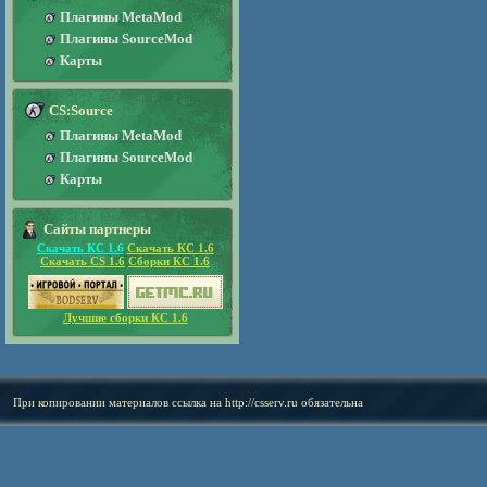
Плагины MetaMod
Плагины SourceMod
Карты
CS:Source
Плагины MetaMod
Плагины SourceMod
Карты
Сайты партнеры
Скачать КС 1.6
Скачать КС 1.6
Скачать CS 1.6
Сборки КС 1.6
Лучшие сборки КС 1.6
При копировании материалов ссылка на
http://csserv.ru
обязательна