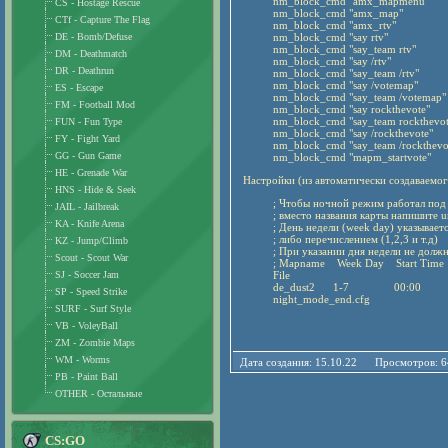
nm_block_cmd "amx_mapmenu"
CS - Hostage Rescue
nm_block_cmd "amx_map"
CTf - Capture The Flag
nm_block_cmd "amx_rtv"
DE - Bomb/Defuse
nm_block_cmd "say rtv"
nm_block_cmd "say_team rtv"
DM - Deathmatch
nm_block_cmd "say /rtv"
DR - Deathrun
nm_block_cmd "say_team /rtv"
nm_block_cmd "say /votemap"
ES - Escape
nm_block_cmd "say_team /votemap"
FM - Football Mod
nm_block_cmd "say rockthevote"
nm_block_cmd "say_team rockthevot
FUN - Fun Type
nm_block_cmd "say /rockthevote"
FY - Fight Yard
nm_block_cmd "say_team /rockthevo
GG - Gun Game
nm_block_cmd "mapm_startvote"
HE - Grenade War
Настройки (из автоматически создаваемог
HNS - Hide & Seek
; Чтобы ночной режим работал под
JAIL - Jailbreak
; вместо названия карты напишите 
KA - Knife Arena
; День недели (week day) указываетс
; либо перечислением (1,2,3 и т.д)
KZ - Jump/Climb
; При указании дня недели не долж
Scout - Scout War
; Mapname Week Day Start Time
SJ - Soccer Jam
File
de_dust2 1-7 00:00 06:0
SP - Speed Strike
night_mode_end.cfg
SURF - Surf Style
VB - VoleyBall
ZM - Zombie Maps
WM - Worms
Дата создания: 15.10.22 Просмотров: 
PB - Paint Ball
OTHER - Остальные
CS:GO