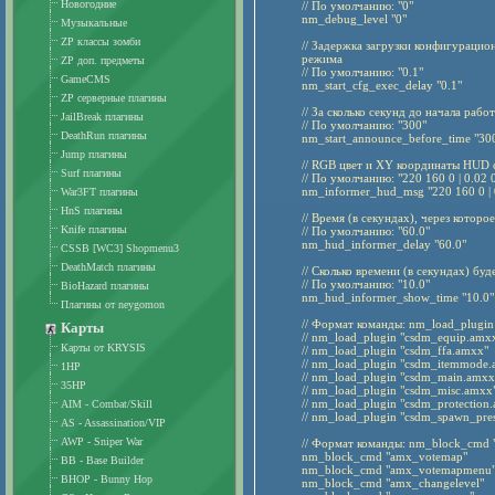
Новогодние
// По умолчанию: "0"
nm_debug_level "0"
Музыкальные
ZP классы зомби
// Задержка загрузки конфигурацио
режима
ZP доп. предметы
// По умолчанию: "0.1"
GameCMS
nm_start_cfg_exec_delay "0.1"
ZP серверные плагины
// За сколько секунд до начала ра
JailBreak плагины
// По умолчанию: "300"
DeathRun плагины
nm_start_announce_before_time "30
Jump плагины
// RGB цвет и XY координаты HUD
Surf плагины
// По умолчанию: "220 160 0 | 0.02 
nm_informer_hud_msg "220 160 0 | 
War3FT плагины
HnS плагины
// Время (в секундах), через котор
Knife плагины
// По умолчанию: "60.0"
nm_hud_informer_delay "60.0"
CSSB [WC3] Shopmenu3
DeathMatch плагины
// Сколько времени (в секундах) бу
// По умолчанию: "10.0"
BioHazard плагины
nm_hud_informer_show_time "10.0"
Плагины от neygomon
// Формат команды: nm_load_plugin "
Карты
// nm_load_plugin "csdm_equip.amx
Карты от KRYSIS
// nm_load_plugin "csdm_ffa.amxx"
// nm_load_plugin "csdm_itemmode
1HP
// nm_load_plugin "csdm_main.amxx
35HP
// nm_load_plugin "csdm_misc.amxx
// nm_load_plugin "csdm_protection
AIM - Combat/Skill
// nm_load_plugin "csdm_spawn_pre
AS - Assassination/VIP
AWP - Sniper War
// Формат команды: nm_block_cmd 
nm_block_cmd "amx_votemap"
BB - Base Builder
nm_block_cmd "amx_votemapmenu
BHOP - Bunny Hop
nm_block_cmd "amx_changelevel"