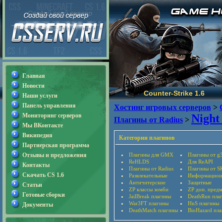
Главная
Новости
Counter-Strike 1.6
Наши услуги
Панель управления
Хостинг игровых серверов
>
Мониторинг серверов
Night
Плагины от Radius
>
Мы ВКонтакте
Википедия
Категории плагинов
Партнерская программа
Отзывы и предложения
Плагины для GMX
Плагины от g
ReHLDS
Для ReAPI
Контакты
Плагины от Radius
Плагины от S
Скачать CS 1.6
Развлекательные
Информацион
Античитерские
Защитные
Статьи
ZP классы зомби
ZP доп. пред
Готовые сборки
JailBreak плагины
DeathRun пла
War3FT плагины
HnS плагины
Документы
DeathMatch плагины
BioHazard пл