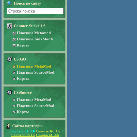
Поиск по сайту
Counter-Strike 1.6
Плагины Metamod
Плагины AmxModX
Карты
CS:GO
Плагины MetaMod
Плагины SourceMod
Карты
CS:Source
Плагины MetaMod
Плагины SourceMod
Карты
Сайты партнеры
Скачать КС 1.6
Скачать КС 1.6
Скачать CS 1.6
Сборки КС 1.6