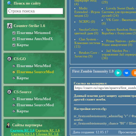
ВарКрафт Мод
(29)
Поиск по сайту
(4)
Medic
Lovely Sweet Duels 
Extended - Игрок
Система для проведени
медик (2)
дуэлей (24)
VK Core - Вконтакт
NCRPG (0)
(6)
Counter-Strike 1.6
SmokeColors -
Spawn Random Bonu
Плагины Metamod
цветной дым (0)
Коробки с бонусами (3
Плагины AmxModX
Clan System -
Prime Natives - рабо
Клановая система
Карты
Prime аккаунтами (0)
(15)
Jail Warden Pro -
Retakes Core -
управление Jail сервер
Зачистка (9)
(36)
CS:GO
Плагины MetaMod
First Zombie Inmunity 1.0
Плагины SourceMod
Карты
Ссылка на материал:
CS:Source
Данный плагин дает защиту администрат
Плагины MetaMod
другой станет зомби.
Плагины SourceMod
Настройки server.cfg:
Карты
zr_firstzombieinmunity_adminflag "г" // 
зомби.
zr_firstzombieinmunity_chance "80" // Ша
Сайты партнеры
Скачать КС 1.6
Скачать КС 1.6
Дата создания: 12.05.17
Просмотров
Скачать CS 1.6
Сборки КС 1.6