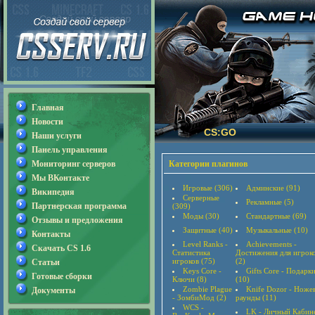
Главная
Новости
CS:GO
Наши услуги
Панель управления
Мониторинг серверов
Категории плагинов
Мы ВКонтакте
Игровые (306)
Админские (91)
Википедия
Серверные
Рекламные (5)
Партнерская программа
(309)
Моды (30)
Стандартные (69)
Отзывы и предложения
Защитные (40)
Музыкальные (10)
Контакты
Level Ranks -
Achievements -
Скачать CS 1.6
Статистика
Достижения для игрок
игроков (75)
(2)
Статьи
Keys Core -
Gifts Core - Подарк
Готовые сборки
Ключи (8)
(10)
Zombie Plague
Knife Dozor - Ноже
Документы
- ЗомбиМод (2)
раунды (11)
WCS -
LK - Личный Кабин