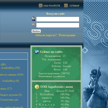
Вход на сайт
Забыли пароль?
Регистрация
Сейчас на сайте
Пользователи:
21
Тех. поддержка:
Гости:
120
 (86)
Роботы:
Google
 - ЗомбиМод (39)
Всего:
146
Зарегистрировано: 249742
зин на сервере (104)
Неактивные удаляются
 - ЗомбиМод (8)
ТОП Заработай с нами
скорд (17)
Имя
Доход 07.2026
1
Dr.Zoidberg
180.00р.
 Запрет оружия (5)
2
topms.ru
100.00р.
 - Статистика для
3
tsarvar
95.50р.
4
K_a_p_c_a_p
60.00р.
sor - набор функций
5
olzhas_max
60.00р.