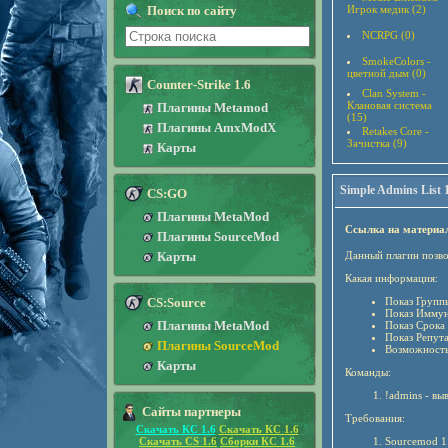
Поиск по сайту
Игрок медик (2)
NCRPG (0)
SmokeColors -
цветной дым (0)
Counter-Strike 1.6
Clan System -
Клановая система
Плагины Metamod
(15)
Плагины AmxModX
Retakes Core -
Зачистка (9)
Карты
Simple Admins List 
CS:GO
Плагины MetaMod
Ссылка на материа
Плагины SourceMod
Карты
Данный плагин позв
Какая информация:
CS:Source
Показ Групп
Показ Иммун
Плагины MetaMod
Показ Срока
Показ Репут
Плагины SourceMod
Возможность
Карты
Команды:
!admins - в
Сайты партнеры
Требования:
Скачать КС 1.6
Скачать КС 1.6
Скачать CS 1.6
Сборки КС 1.6
Sourcemod 1