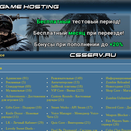
Бесплатный
тестовый период!
Бесплатный
месяц
при переезде!
Бонусы при пополнении до
+20%
ce
в
Админские (91)
Развлекательные (149)
Информационные
Рекламные (5)
Античитерские (13)
Zombie Reloaded
Стандартные (69)
JailBreak плагины (18)
Новогодние (12)
Музыкальные (10)
VIP Core - Випка (223)
Shop Core - Мага
Achievements - Достижения
Custom Rounds - Кастомные
Zombie:Unlimited
для игроков (2)
раунды (21)
Gifts Core - Подарки (10)
Steam Works - API Steam (17)
Discord Core - Ди
Knife Dozor - Ножевые
Voice Manager - Менеджер Voice-
Weapon Blocker -
раунды (11)
Чата (2)
Fire Players Stats
LK - Личный Кабинет (29)
Quiz Core - Викторины (21)
сервера (26)
Lovely Sweet Duels -
Duel By Drumanid - Система для
Color Chat Proces