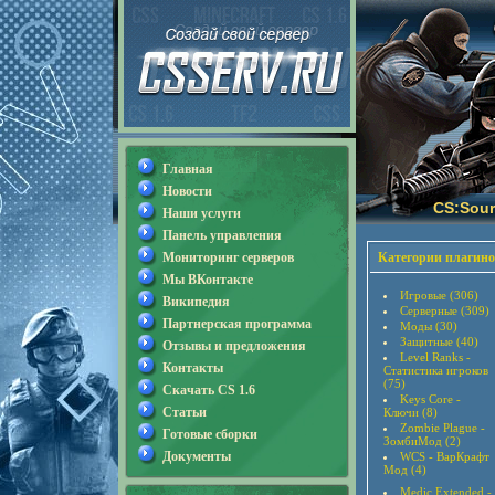
Главная
Новости
CS:Sour
Наши услуги
Панель управления
Мониторинг серверов
Категории плагино
Мы ВКонтакте
Игровые (306)
Википедия
Серверные (309)
Партнерская программа
Моды (30)
Защитные (40)
Отзывы и предложения
Level Ranks -
Контакты
Статистика игроков
(75)
Скачать CS 1.6
Keys Core -
Статьи
Ключи (8)
Zombie Plague -
Готовые сборки
ЗомбиМод (2)
Документы
WCS - ВарКрафт
Мод (4)
Medic Extended -