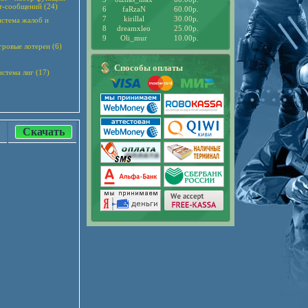
т-сообщений (24)
6
faRzaN
60.00р.
7
kirillal
30.00р.
система жалоб и
8
dreamxleo
25.00р.
9
Oli_mur
10.00р.
гровые лотереи (6)
Способы оплаты
стема лиг (17)
Скачать