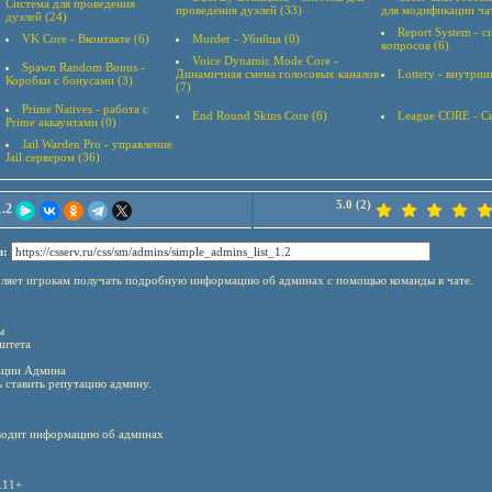
Система для проведения
проведения дуэлей (33)
для модификации ча
дуэлей (24)
Report System - 
VK Core - Вконтакте (6)
Murder - Убийца (0)
вопросов (6)
Voice Dynamic Mode Core -
Spawn Random Bonus -
Динамичная смена голосовых каналов
Lottery - внутрии
Коробки с бонусами (3)
(7)
Prime Natives - работа с
End Round Skins Core (6)
League CORE - Си
Prime аккаунтами (0)
Jail Warden Pro - управление
Jail сервером (36)
5.0 (2)
1.2
л:
оляет игрокам получать подробную информацию об админах с помощью команды в чате.
ы
итета
ации Админа
 ставить репутацию админу.
ыводит информацию об админах
.11+