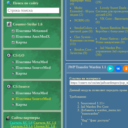
ВарКрафт Мод
(29)
Поиск по сайту
(4)
Medic
Lovely Sweet Duels 
Extended - Игрок
Система для проведени
медик (2)
дуэлей (24)
VK Core - Вконтакт
NCRPG (0)
(6)
Counter-Strike 1.6
SmokeColors -
Spawn Random Bonu
Плагины Metamod
цветной дым (0)
Коробки с бонусами (3
Плагины AmxModX
Clan System -
Prime Natives - рабо
Клановая система
Карты
Prime аккаунтами (0)
(15)
Jail Warden Pro -
Retakes Core -
управление Jail сервер
Зачистка (9)
(36)
CS:GO
Плагины MetaMod
JWP Transfer Warden 1.1
Плагины SourceMod
Карты
Ссылка на материал:
CS:Source
Данный модуль позволяет передать права
Плагины MetaMod
Требования:
Плагины SourceMod
Sourcemod 1.11+
Карты
Jail Warden Pro Core
Добавить в warden_menu.txt:
"transwarden"
{
Сайты партнеры
"flag" "флаг доступа"
Скачать КС 1.6
Скачать КС 1.6
}
Скачать CS 1.6
Сборки КС 1.6