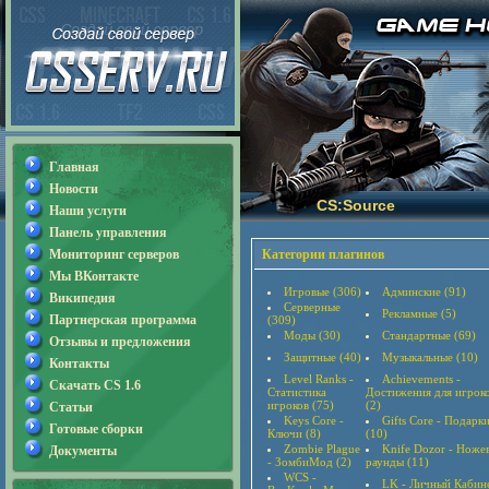
Главная
Новости
CS:Source
Наши услуги
Панель управления
Мониторинг серверов
Категории плагинов
Мы ВКонтакте
Игровые (306)
Админские (91)
Википедия
Серверные
Рекламные (5)
Партнерская программа
(309)
Моды (30)
Стандартные (69)
Отзывы и предложения
Защитные (40)
Музыкальные (10)
Контакты
Level Ranks -
Achievements -
Скачать CS 1.6
Статистика
Достижения для игрок
игроков (75)
(2)
Статьи
Keys Core -
Gifts Core - Подарк
Готовые сборки
Ключи (8)
(10)
Zombie Plague
Knife Dozor - Ноже
Документы
- ЗомбиМод (2)
раунды (11)
WCS -
LK - Личный Кабин