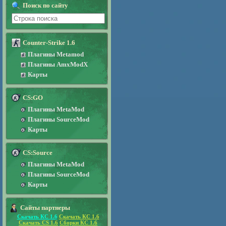
Поиск по сайту
Counter-Strike 1.6
Плагины Metamod
Плагины AmxModX
Карты
CS:GO
Плагины MetaMod
Плагины SourceMod
Карты
CS:Source
Плагины MetaMod
Плагины SourceMod
Карты
Сайты партнеры
Скачать КС 1.6
Скачать КС 1.6
Скачать CS 1.6
Сборки КС 1.6