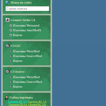
Поиск по сайту
Counter-Strike 1.6
Плагины Metamod
Плагины AmxModX
Карты
CS:GO
Плагины MetaMod
Плагины SourceMod
Карты
CS:Source
Плагины MetaMod
Плагины SourceMod
Карты
Сайты партнеры
Скачать КС 1.6
Скачать КС 1.6
Скачать CS 1.6
Сборки КС 1.6