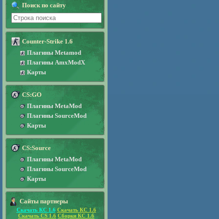
Поиск по сайту
Counter-Strike 1.6
Плагины Metamod
Плагины AmxModX
Карты
CS:GO
Плагины MetaMod
Плагины SourceMod
Карты
CS:Source
Плагины MetaMod
Плагины SourceMod
Карты
Сайты партнеры
Скачать КС 1.6
Скачать КС 1.6
Скачать CS 1.6
Сборки КС 1.6