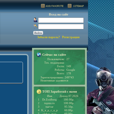
Вход на сайт
Забыли пароль?
Регистрация
Сейчас на сайте
Пользователи:
27
Тех. поддержка:
Гости:
149
Роботы:
Google
Всего:
178
Зарегистрировано: 249743
Неактивные удаляются
ТОП Заработай с нами
Имя
Доход 07.2026
1
Dr.Zoidberg
180.00р.
2
topms.ru
100.00р.
3
tsarvar
95.50р.
4
K_a_p_c_a_p
60.00р.
5
olzhas_max
60.00р.