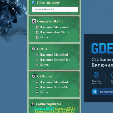
Поиск по сайту
Counter-Strike 1.6
Плагины Metamod
Плагины AmxModX
Карты
CS:GO
Плагины MetaMod
Плагины SourceMod
Карты
CS:Source
Плагины MetaMod
Плагины SourceMod
Карты
Сайты партнеры
Скачать КС 1.6
Скачать КС 1.6
Скачать CS 1.6
Сборки КС 1.6