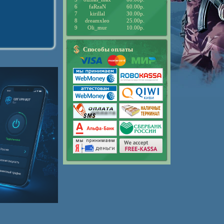
6
faRzaN
60.00р.
7
kirillal
30.00р.
8
dreamxleo
25.00р.
9
Oli_mur
10.00р.
Способы оплаты