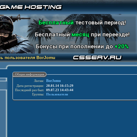
Бесплатный
тестовый период!
Бесплатный
месяц
при переезде!
Бонусы при пополнении до
+20%
ь пользователя BorJomu
Общая информация
BorJomu
Логин:
Дата регистрации:
20.01.14 16:15:29
Последний раз был:
09.07.23 14:43:44
Группы:
Пользователи