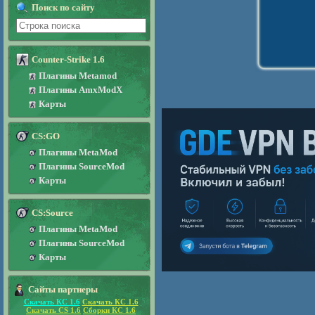
Поиск по сайту
Counter-Strike 1.6
Плагины Metamod
Плагины AmxModX
Карты
CS:GO
Плагины MetaMod
Плагины SourceMod
Карты
CS:Source
Плагины MetaMod
Плагины SourceMod
Карты
Сайты партнеры
Скачать КС 1.6
Скачать КС 1.6
Скачать CS 1.6
Сборки КС 1.6