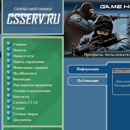
Главная
Новости
Профиль пользовате
Наши услуги
Панель управления
Мониторинг серверов
Информация
Общая ин
Мы ВКонтакте
Википедия
Публикации
Дата реги
Партнерская программа
Последний 
Отзывы и предложения
Контакты
Скачать CS 1.6
Статьи
Готовые сборки
Документы