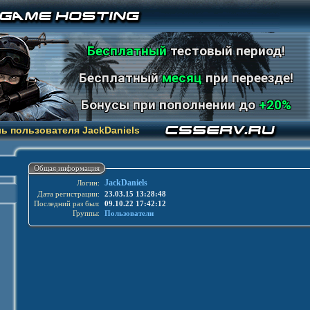
Бесплатный
тестовый период!
Бесплатный
месяц
при переезде!
Бонусы при пополнении до
+20%
ь пользователя JackDaniels
Общая информация
JackDaniels
Логин:
Дата регистрации:
23.03.15 13:28:48
Последний раз был:
09.10.22 17:42:12
Группы:
Пользователи