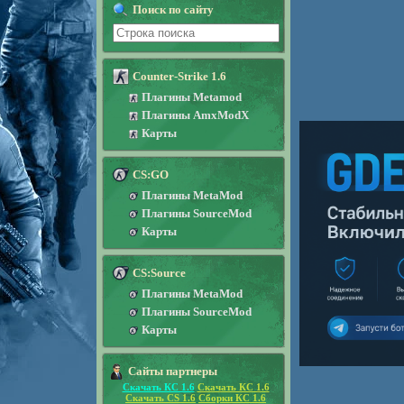
Поиск по сайту
Counter-Strike 1.6
Плагины Metamod
Плагины AmxModX
Карты
CS:GO
Плагины MetaMod
Плагины SourceMod
Карты
CS:Source
Плагины MetaMod
Плагины SourceMod
Карты
Сайты партнеры
Скачать КС 1.6
Скачать КС 1.6
Скачать CS 1.6
Сборки КС 1.6