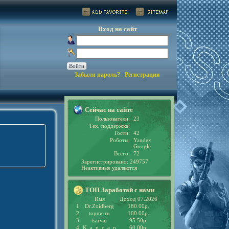
Вход на сайт
Забыли пароль?
Регистрация
Сейчас на сайте
Пользователи:
23
Тех. поддержка:
Гости:
42
Роботы:
Yandex
Google
Всего:
72
Зарегистрировано: 249757
Неактивные удаляются
ТОП Заработай с нами
Имя
Доход 07.2026
1
Dr.Zoidberg
180.00р.
2
topms.ru
100.00р.
3
tsarvar
95.50р.
4
K_a_p_c_a_p
60.00р.