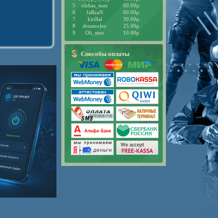
5
olzhas_max
60.00р.
6
faRzaN
60.00р.
7
kirillal
30.00р.
8
dreamxleo
25.00р.
9
Oli_mur
10.00р.
Способы оплаты