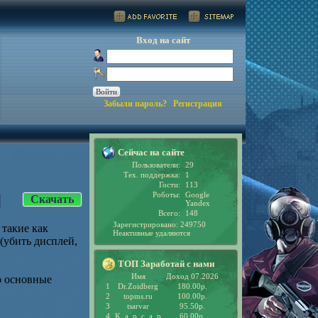
Вход на сайт
Забыли пароль?
Регистрация
Сейчас на сайте
Пользователи:
29
Тех. поддержка:
1
Гости:
113
Роботы:
Google
]
Скачать
Yandex
Всего:
148
Зарегистрировано: 249750
 такие как
Неактивные удаляются
 (убить дисплей,
ТОП Заработай с нами
Имя
Доход 07.2026
ро основные
1
Dr.Zoidberg
180.00р.
2
topms.ru
100.00р.
3
tsarvar
95.50р.
4
K_a_p_c_a_p
60.00р.