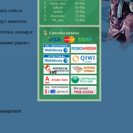
5
olzhas_max
60.00р.
6
faRzaN
60.00р.
ить себя от
7
kirillal
30.00р.
8
dreamxleo
25.00р.
9
Oli_mur
10.00р.
удут наносить
птечка, кевлар и
Способы оплаты
роками рядом с
management