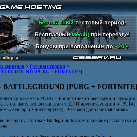
Бесплатный
тестовый период!
Бесплатный
месяц
при переезде!
Бонусы при пополнении до
+20%
е сборки
х серверов
>
Готовые сборки
>
TTLEGROUND [PUBG + FORTNITE]
- BATTLEGROUND [PUBG + FORTNITE
авляет собой смесь PUBG + Fortnite (некоторые звуки и функции,
 эффектов, импульсная граната и т. Д.) И другие функции от PUBG
лемы, кевлар и многое другое). Этот мод довольно забавный.
е не знают, что такое Battlegrounds, позвольте мне рассказать п
ода:
т летать по карте без каких-либо предметов / оружия.