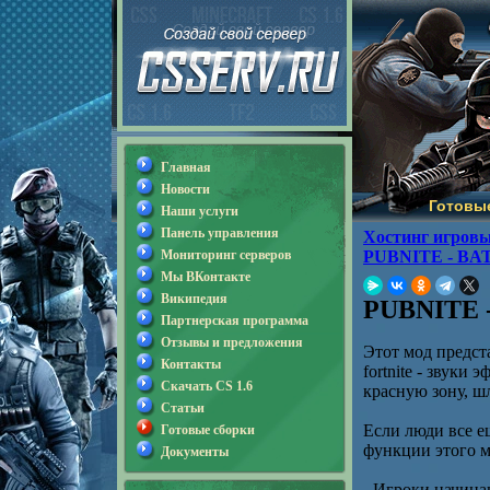
Главная
Новости
Готовы
Наши услуги
Панель управления
Хостинг игровы
Мониторинг серверов
PUBNITE - BA
Мы ВКонтакте
Википедия
PUBNITE 
Партнерская программа
Отзывы и предложения
Этот мод предст
Контакты
fortnite - звуки
Скачать CS 1.6
красную зону, ш
Статьи
Если люди все ещ
Готовые сборки
функции этого м
Документы
- Игроки начинаю