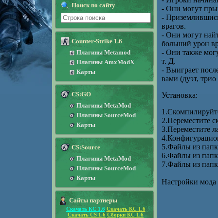
Поиск по сайту
- Они могут прыг
- Приземлившись
врагов.
- Они могут най
Counter-Strike 1.6
больший урон вр
- Они также могу
Плагины Metamod
т. Д.
Плагины AmxModX
- Выиграет посл
Карты
вами (дуэт, трио
CS:GO
Установка:
Плагины MetaMod
1.Скомпилируйте
Плагины SourceMod
2.Переместите с
Карты
3.Переместите ла
4.Конфигурацион
5.Файлы из папк
CS:Source
6.Файлы из папк
Плагины MetaMod
7.Файлы из папки
Плагины SourceMod
Карты
Настройки мода 
Сайты партнеры
Скачать КС 1.6
Скачать КС 1.6
Скачать CS 1.6
Сборки КС 1.6