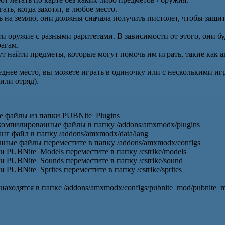
ать, когда захотят, в любое место.
 на землю, они должны сначала получить пистолет, чтобы защит
ти оружие с разными раритетами. В зависимости от этого, они б
агам.
т найти предметы, которые могут помочь им играть, такие как а
еднее место, вы можете играть в одиночку или с несколькими иг
 или отряд).
 файлы из папки PUBNite_Plugins
компилированные файлы в папку /addons/amxmodx/plugins
нг файл в папку /addons/amxmodx/data/lang
ные файлы переместите в папку /addons/amxmodx/configs
и PUBNite_Models переместите в папку /cstrike/models
и PUBNite_Sounds переместите в папку /cstrike/sound
 PUBNite_Sprites переместите в папку /cstrike/sprites
находятся в папке /addons/amxmodx/configs/pubnite_mod/pubnite_