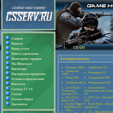
Главная
Новости
CS:GO
Наши услуги
Панель управления
Мониторинг серверов
Категории плагинов
Мы ВКонтакте
Игровые (306)
Админские (91)
Википедия
Серверные
Рекламные (5)
Партнерская программа
(309)
Моды (30)
Стандартные (69)
Отзывы и предложения
Защитные (40)
Музыкальные (10)
Контакты
Level Ranks -
Achievements -
Скачать CS 1.6
Статистика
Достижения для игрок
игроков (75)
(2)
Статьи
Keys Core -
Gifts Core - Подарк
Готовые сборки
Ключи (8)
(10)
Zombie Plague
Knife Dozor - Ноже
Документы
- ЗомбиМод (2)
раунды (11)
WCS -
LK - Личный Кабин