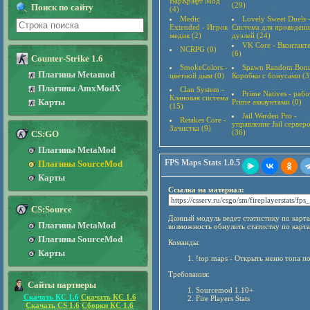
ВарКрафт Мод
(29)
Поиск по сайту
(4)
Medic
Lovely Sweet Duels 
Extended - Игрок
Система для проведени
медик (2)
дуэлей (24)
VK Core - Вконтакт
NCRPG (0)
(6)
Counter-Strike 1.6
SmokeColors -
Spawn Random Bonu
Плагины Metamod
цветной дым (0)
Коробки с бонусами (3
Плагины AmxModX
Clan System -
Prime Natives - рабо
Клановая система
Карты
Prime аккаунтами (0)
(15)
Jail Warden Pro -
Retakes Core -
управление Jail сервер
Зачистка (9)
(36)
CS:GO
Плагины MetaMod
FPS Maps Stats 1.0.5
Плагины SourceMod
Карты
Ссылка на материал:
CS:Source
Данный модуль ведет статистику по карта
Плагины MetaMod
возможность обнулить статистку по карта
Плагины SourceMod
Команды:
Карты
!top maps - Открыть меню топа по
Требования:
Сайты партнеры
Sourcemod 1.10+
Скачать КС 1.6
Скачать КС 1.6
Fire Players Stats
Скачать CS 1.6
Сборки КС 1.6