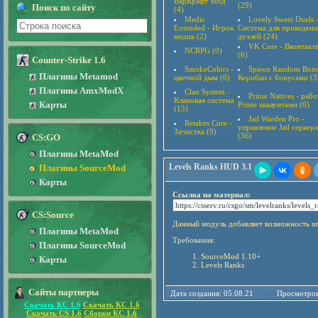
ВарКрафт Мод
(29)
Поиск по сайту
(4)
Medic
Lovely Sweet Duels 
Extended - Игрок
Система для проведени
медик (2)
дуэлей (24)
VK Core - Вконтакт
NCRPG (0)
(6)
Counter-Strike 1.6
SmokeColors -
Spawn Random Bonu
Плагины Metamod
цветной дым (0)
Коробки с бонусами (3
Плагины AmxModX
Clan System -
Prime Natives - рабо
Клановая система
Карты
Prime аккаунтами (0)
(15)
Jail Warden Pro -
Retakes Core -
управление Jail сервер
Зачистка (9)
(36)
CS:GO
Плагины MetaMod
Levels Ranks HUD 3.1
Плагины SourceMod
Карты
Ссылка на материал:
CS:Source
Данный модуль добавляет возможность иг
Плагины MetaMod
Требования:
Плагины SourceMod
SourceMod 1.10+
Карты
Levels Ranks
Сайты партнеры
Дата создания: 05.08.21
Просмотров
Скачать КС 1.6
Скачать КС 1.6
Скачать CS 1.6
Сборки КС 1.6