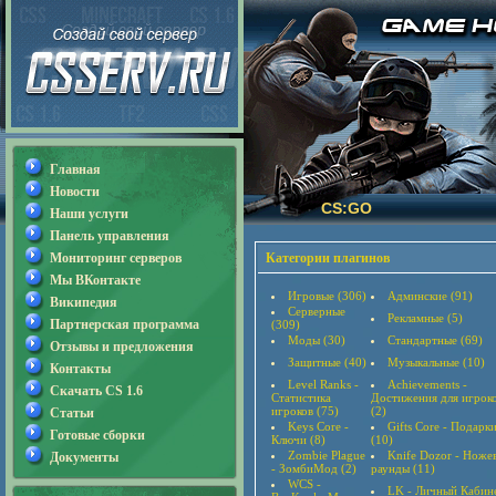
Главная
Новости
CS:GO
Наши услуги
Панель управления
Мониторинг серверов
Категории плагинов
Мы ВКонтакте
Игровые (306)
Админские (91)
Википедия
Серверные
Рекламные (5)
Партнерская программа
(309)
Моды (30)
Стандартные (69)
Отзывы и предложения
Защитные (40)
Музыкальные (10)
Контакты
Level Ranks -
Achievements -
Скачать CS 1.6
Статистика
Достижения для игрок
игроков (75)
(2)
Статьи
Keys Core -
Gifts Core - Подарк
Готовые сборки
Ключи (8)
(10)
Zombie Plague
Knife Dozor - Ноже
Документы
- ЗомбиМод (2)
раунды (11)
WCS -
LK - Личный Кабин