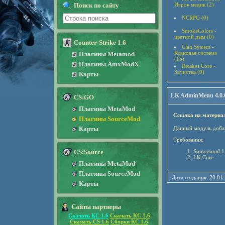
Поиск по сайту
Игрок медик (2)
NCRPG (0)
SmokeColors -
цветной дым (0)
Counter-Strike 1.6
Clan System -
Клановая система
Плагины Metamod
(15)
Плагины AmxModX
Retakes Core -
Зачистка (9)
Карты
LK AdminMenu 4.0.
CS:GO
Плагины MetaMod
Ссылка на материа
Плагины SourceMod
Карты
Данный модуль добав
Требования:
CS:Source
Sourcemod 1
LK Core
Плагины MetaMod
Плагины SourceMod
Дата создания: 20.01
Карты
Сайты партнеры
Скачать КС 1.6
Скачать КС 1.6
Скачать CS 1.6
Сборки КС 1.6