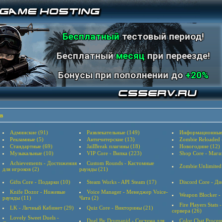
Бесплатный
тестовый период!
Бесплатный
месяц
при переезде!
Бонусы при пополнении до
+20%
в
Админские (91)
Развлекательные (149)
Информационные
Рекламные (5)
Античитерские (13)
Zombie Reloaded
Стандартные (69)
JailBreak плагины (18)
Новогодние (12)
Музыкальные (10)
VIP Core - Випка (223)
Shop Core - Мага
Achievements - Достижения
Custom Rounds - Кастомные
Zombie:Unlimited
для игроков (2)
раунды (21)
Gifts Core - Подарки (10)
Steam Works - API Steam (17)
Discord Core - Ди
Knife Dozor - Ножевые
Voice Manager - Менеджер Voice-
Weapon Blocker -
раунды (11)
Чата (2)
Fire Players Stats
LK - Личный Кабинет (29)
Quiz Core - Викторины (21)
сервера (26)
Lovely Sweet Duels -
Duel By Drumanid - Система для
Color Chat Proces