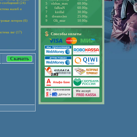
т-сообщений (24)
5
olzhas_max
60.00р.
6
faRzaN
60.00р.
система жалоб и
7
kirillal
30.00р.
8
dreamxleo
25.00р.
гровые лотереи (6)
9
Oli_mur
10.00р.
стема лиг (17)
Способы оплаты
Скачать