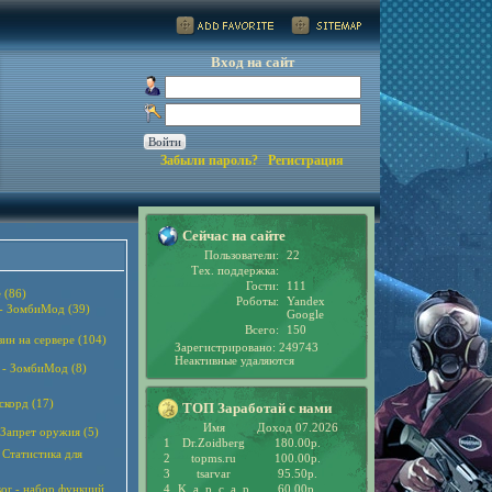
Вход на сайт
Забыли пароль?
Регистрация
Сейчас на сайте
Пользователи:
22
Тех. поддержка:
Гости:
111
 (86)
Роботы:
Yandex
 - ЗомбиМод (39)
Google
Всего:
150
зин на сервере (104)
Зарегистрировано: 249743
Неактивные удаляются
 - ЗомбиМод (8)
скорд (17)
ТОП Заработай с нами
Имя
Доход 07.2026
 Запрет оружия (5)
1
Dr.Zoidberg
180.00р.
 - Статистика для
2
topms.ru
100.00р.
3
tsarvar
95.50р.
sor - набор функций
4
K_a_p_c_a_p
60.00р.