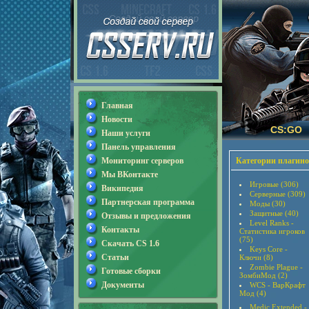
Главная
Новости
CS:GO
Наши услуги
Панель управления
Мониторинг серверов
Категории плагино
Мы ВКонтакте
Игровые (306)
Википедия
Серверные (309)
Партнерская программа
Моды (30)
Защитные (40)
Отзывы и предложения
Level Ranks -
Контакты
Статистика игроков
(75)
Скачать CS 1.6
Keys Core -
Статьи
Ключи (8)
Zombie Plague -
Готовые сборки
ЗомбиМод (2)
Документы
WCS - ВарКрафт
Мод (4)
Medic Extended -