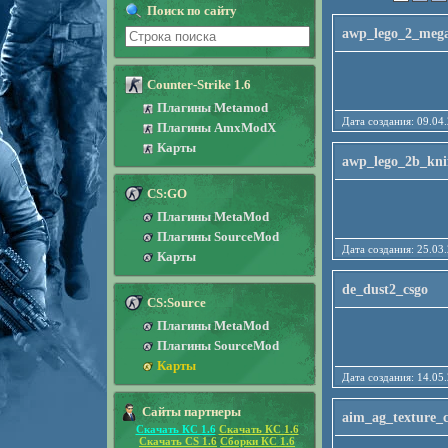
Поиск по сайту
awp_lego_2_meg
Counter-Strike 1.6
Плагины Metamod
Дата создания: 09
Плагины AmxModX
Карты
awp_lego_2b_kni
CS:GO
Плагины MetaMod
Плагины SourceMod
Дата создания: 25
Карты
de_dust2_csgo
CS:Source
Плагины MetaMod
Плагины SourceMod
Карты
Дата создания: 14
Сайты партнеры
aim_ag_texture_c
Скачать КС 1.6
Скачать КС 1.6
Скачать CS 1.6
Сборки КС 1.6