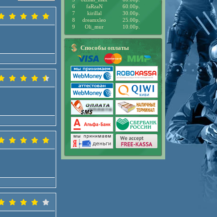
6
faRzaN
60.00р.
7
kirillal
30.00р.
8
dreamxleo
25.00р.
9
Oli_mur
10.00р.
Способы оплаты