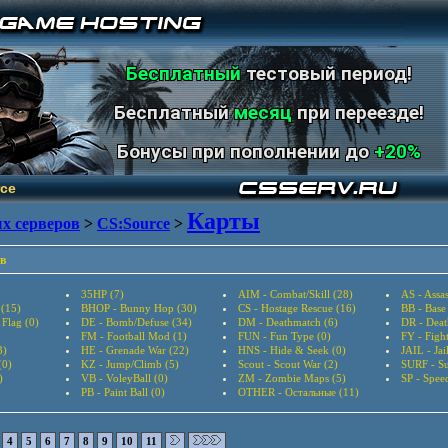
Бесплатный
тестовый период!
Бесплатный
месяц
при переезде!
Бонусы при пополнении до
+20%
ce
Карты
х серверов
>
CS:Source
>
в
35HP (7)
AIM - Combat/Skill (28)
AS - Assas
 (15)
BHOP - Bunny Hop (30)
CS - Hostage Rescue (16)
BB - Base
 Flag (0)
DE - Bomb/Defuse (34)
DM - Deathmatch (6)
DR - Deat
FM - Football Mod (1)
FUN - Fun Type (0)
FY - Figh
3)
HE - Grenade War (22)
HNS - Hide & Seek (0)
JAIL - Jai
(0)
KZ - Jump/Climb (5)
Scout - Scout War (2)
SURF - Su
)
VB - VoleyBall (0)
ZM - Zombie Maps (5)
SP - Speed
PB - Paint Ball (0)
OTHER - Остальные (11)
4
5
6
7
8
9
10
11