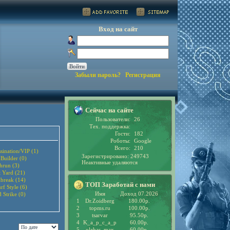
Вход на сайт
Забыли пароль?
Регистрация
Сейчас на сайте
Пользователи:
26
Тех. поддержка:
Гости:
182
Роботы:
Google
Всего:
210
sination/VIP (1)
Зарегистрировано: 249743
 Builder (0)
Неактивные удаляются
hrun (3)
t Yard (21)
lbreak (14)
ТОП Заработай с нами
rf Style (6)
Имя
Доход 07.2026
 Strike (0)
1
Dr.Zoidberg
180.00р.
2
topms.ru
100.00р.
3
tsarvar
95.50р.
4
K_a_p_c_a_p
60.00р.
5
olzhas_max
60.00р.