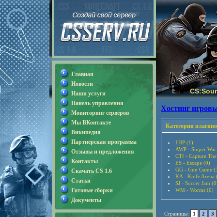
Главная
Новости
CS:Sour
Наши услуги
Панель управления
Хостинг игровы
Мониторинг серверов
Мы ВКонтакте
Категории плагино
Википедия
Партнерская программа
1HP (1)
AWP - Sniper War
Отзывы и предложения
CTf - Capture The
Контакты
ES - Escape (0)
GG - Gun Game (
Скачать CS 1.6
KA - Knife Arena 
Статьи
SJ - Soccer Jam (0
Готовые сборки
WM - Worms (0)
Документы
Страницы:
1
2
3