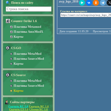
awp_lego_2010
Поиск по сайту
Ссылка на материал:
Counter-Strike 1.6
Плагины Metamod
Плагины AmxModX
Дата создания: 11.05.20 Просмотро
Карты
CS:GO
Плагины MetaMod
Плагины SourceMod
Карты
CS:Source
Плагины MetaMod
Плагины SourceMod
Карты
Сайты партнеры
Скачать КС 1.6
Скачать КС 1.6
Скачать CS 1.6
Сборки КС 1.6