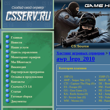
Главная
Новости
CS:Source
Наши услуги
Панель управления
Хостинг игровых серверов
>
Мониторинг серверов
awp_lego_2010
Мы ВКонтакте
Википедия
Категории плагинов
Партнерская программа
Отзывы и предложения
1HP (1)
35HP (7)
AWP - Sniper War (15)
BHOP - B
Контакты
CTf - Capture The Flag (0)
DE - Bom
Скачать CS 1.6
ES - Escape (0)
FM - Foot
GG - Gun Game (3)
HE - Gre
Статьи
KA - Knife Arena (0)
KZ - Jum
Готовые сборки
SJ - Soccer Jam (0)
VB - Vole
WM - Worms (0)
PB - Paint
Документы