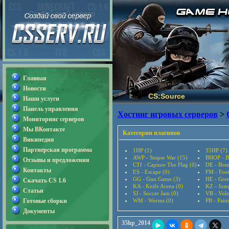
Главная
Новости
CS:Source
Наши услуги
Панель управления
Хостинг игровых серверов
>
Мониторинг серверов
Мы ВКонтакте
Категории плагинов
Википедия
Партнерская программа
1HP (1)
35HP (7)
AWP - Sniper War (15)
BHOP - B
Отзывы и предложения
CTf - Capture The Flag (0)
DE - Bom
Контакты
ES - Escape (0)
FM - Foot
GG - Gun Game (3)
HE - Gre
Скачать CS 1.6
KA - Knife Arena (0)
KZ - Jum
Статьи
SJ - Soccer Jam (0)
VB - Vole
Готовые сборки
WM - Worms (0)
PB - Paint
Документы
35hp_2014