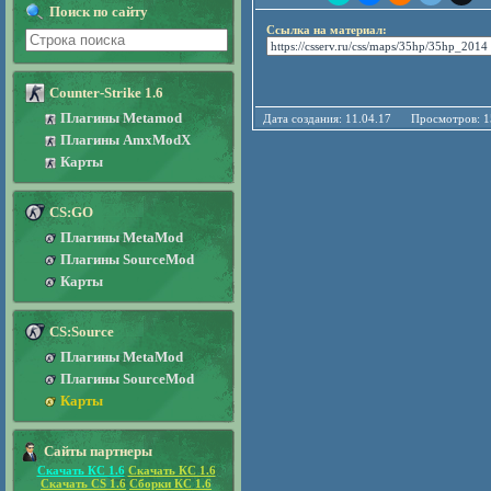
Поиск по сайту
Ссылка на материал:
Counter-Strike 1.6
Плагины Metamod
Дата создания: 11.04.17 Просмотро
Плагины AmxModX
Карты
CS:GO
Плагины MetaMod
Плагины SourceMod
Карты
CS:Source
Плагины MetaMod
Плагины SourceMod
Карты
Сайты партнеры
Скачать КС 1.6
Скачать КС 1.6
Скачать CS 1.6
Сборки КС 1.6