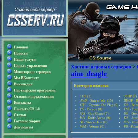
Главная
Новости
CS:Source
Наши услуги
Панель управления
Хостинг игровых серверов
>
Мониторинг серверов
aim_deagle
Мы ВКонтакте
Википедия
Категории плагинов
Партнерская программа
Отзывы и предложения
1HP (1)
35HP (7)
AWP - Sniper War (15)
BHOP - B
Контакты
CTf - Capture The Flag (0)
DE - Bom
Скачать CS 1.6
ES - Escape (0)
FM - Foot
GG - Gun Game (3)
HE - Gre
Статьи
KA - Knife Arena (0)
KZ - Jum
Готовые сборки
SJ - Soccer Jam (0)
VB - Vole
WM - Worms (0)
PB - Paint
Документы