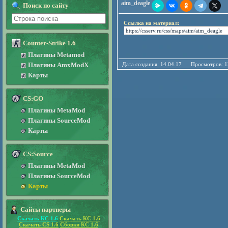
aim_deagle
Поиск по сайту
Ссылка на материал:
Counter-Strike 1.6
Плагины Metamod
Плагины AmxModX
Дата создания: 14.04.17 Просмотро
Карты
CS:GO
Плагины MetaMod
Плагины SourceMod
Карты
CS:Source
Плагины MetaMod
Плагины SourceMod
Карты
Сайты партнеры
Скачать КС 1.6
Скачать КС 1.6
Скачать CS 1.6
Сборки КС 1.6