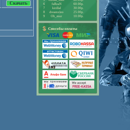
Скачать
6
faRzaN
60.00р.
7
kirillal
30.00р.
8
dreamxleo
25.00р.
9
Oli_mur
10.00р.
Способы оплаты