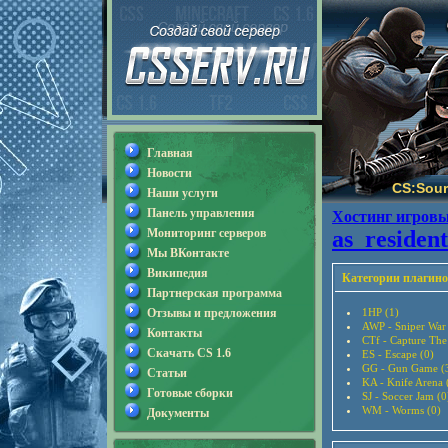
Главная
Новости
CS:Sour
Наши услуги
Панель управления
Хостинг игровы
Мониторинг серверов
as_resident
Мы ВКонтакте
Википедия
Категории плагино
Партнерская программа
Отзывы и предложения
1HP (1)
AWP - Sniper War
Контакты
CTf - Capture The
Скачать CS 1.6
ES - Escape (0)
GG - Gun Game (
Статьи
KA - Knife Arena 
Готовые сборки
SJ - Soccer Jam (0
WM - Worms (0)
Документы