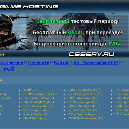
Бесплатный
тестовый период!
Бесплатный
месяц
при переезде!
Бонусы при пополнении до
+20%
ce
х серверов
>
CS:Source
>
Карты
>
AS - Assassination/VIP
>
_evil
в
35HP (7)
AIM - Combat/Skill (28)
AS - Assas
 (15)
BHOP - Bunny Hop (30)
CS - Hostage Rescue (16)
BB - Base
 Flag (0)
DE - Bomb/Defuse (34)
DM - Deathmatch (6)
DR - Deat
FM - Football Mod (1)
FUN - Fun Type (0)
FY - Figh
3)
HE - Grenade War (22)
HNS - Hide & Seek (0)
JAIL - Jai
(0)
KZ - Jump/Climb (5)
Scout - Scout War (2)
SURF - Su
)
VB - VoleyBall (0)
ZM - Zombie Maps (5)
SP - Speed
PB - Paint Ball (0)
OTHER - Остальные (11)