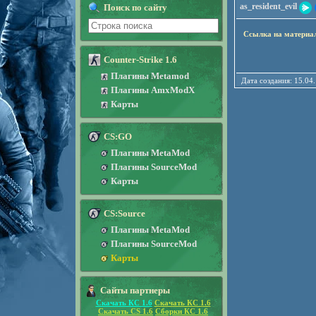
as_resident_evil
Поиск по сайту
Ссылка на материа
Counter-Strike 1.6
Плагины Metamod
Дата создания: 15
Плагины AmxModX
Карты
CS:GO
Плагины MetaMod
Плагины SourceMod
Карты
CS:Source
Плагины MetaMod
Плагины SourceMod
Карты
Сайты партнеры
Скачать КС 1.6
Скачать КС 1.6
Скачать CS 1.6
Сборки КС 1.6