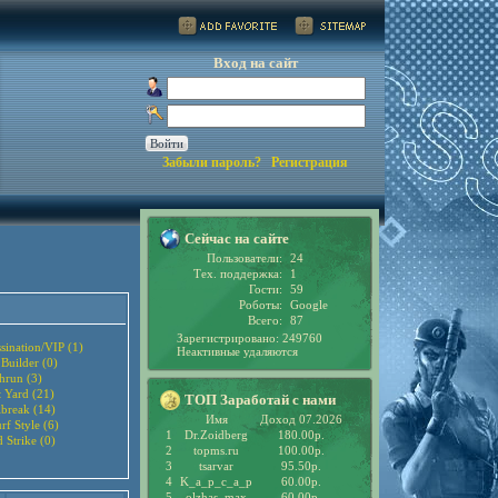
Вход на сайт
Забыли пароль?
Регистрация
Сейчас на сайте
Пользователи:
24
Тех. поддержка:
1
Гости:
59
Роботы:
Google
Всего:
87
Зарегистрировано: 249760
sination/VIP (1)
Неактивные удаляются
 Builder (0)
hrun (3)
t Yard (21)
ТОП Заработай с нами
lbreak (14)
Имя
Доход 07.2026
rf Style (6)
1
Dr.Zoidberg
180.00р.
 Strike (0)
2
topms.ru
100.00р.
3
tsarvar
95.50р.
4
K_a_p_c_a_p
60.00р.
5
olzhas_max
60.00р.