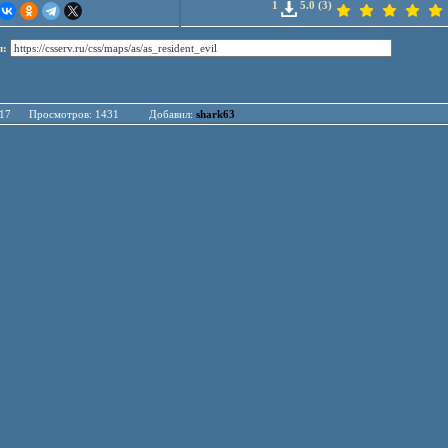
1
5.0 (3)
л:
.04.17 Просмотров: 1431 Добавил:
shark63