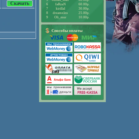
Скачать
6
faRzaN
60.00р.
7
kirillal
30.00р.
8
dreamxleo
25.00р.
9
Oli_mur
10.00р.
Способы оплаты