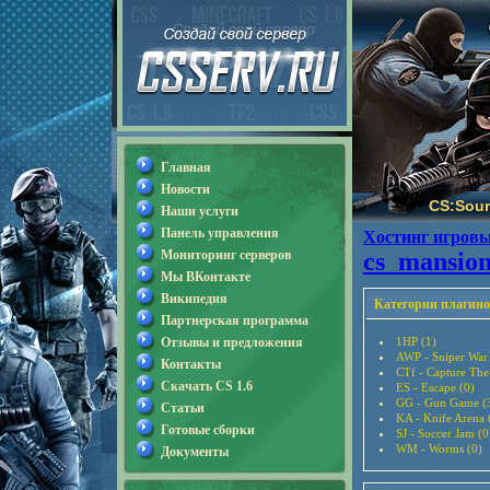
Главная
Новости
CS:Sour
Наши услуги
Панель управления
Хостинг игровы
Мониторинг серверов
cs_mansion
Мы ВКонтакте
Википедия
Категории плагино
Партнерская программа
Отзывы и предложения
1HP (1)
AWP - Sniper War
Контакты
CTf - Capture The
Скачать CS 1.6
ES - Escape (0)
GG - Gun Game (
Статьи
KA - Knife Arena 
Готовые сборки
SJ - Soccer Jam (0
WM - Worms (0)
Документы