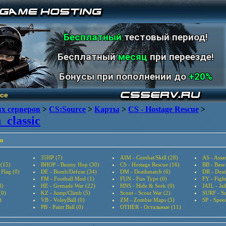
Бесплатный
тестовый период!
Бесплатный
месяц
при переезде!
Бонусы при пополнении до
+20%
ce
х серверов
>
CS:Source
>
Карты
>
CS - Hostage Rescue
>
_classic
в
35HP (7)
AIM - Combat/Skill (28)
AS - Assas
 (15)
BHOP - Bunny Hop (30)
CS - Hostage Rescue (16)
BB - Base
 Flag (0)
DE - Bomb/Defuse (34)
DM - Deathmatch (6)
DR - Deat
FM - Football Mod (1)
FUN - Fun Type (0)
FY - Figh
3)
HE - Grenade War (22)
HNS - Hide & Seek (0)
JAIL - Jai
(0)
KZ - Jump/Climb (5)
Scout - Scout War (2)
SURF - Su
)
VB - VoleyBall (0)
ZM - Zombie Maps (5)
SP - Speed
PB - Paint Ball (0)
OTHER - Остальные (11)