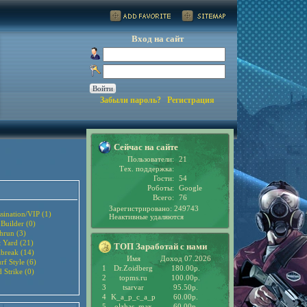
Вход на сайт
Забыли пароль?
Регистрация
Сейчас на сайте
Пользователи:
21
Тех. поддержка:
Гости:
54
Роботы:
Google
Всего:
76
Зарегистрировано: 249743
sination/VIP (1)
Неактивные удаляются
 Builder (0)
hrun (3)
t Yard (21)
ТОП Заработай с нами
lbreak (14)
Имя
Доход 07.2026
rf Style (6)
1
Dr.Zoidberg
180.00р.
 Strike (0)
2
topms.ru
100.00р.
3
tsarvar
95.50р.
4
K_a_p_c_a_p
60.00р.
5
olzhas_max
60.00р.