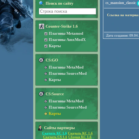
cs_mansion_classic
Поиск по сайту
Ссылка на материа
Counter-Strike 1.6
Плагины Metamod
Дата создания: 09
Плагины AmxModX
Карты
CS:GO
Плагины MetaMod
Плагины SourceMod
Карты
CS:Source
Плагины MetaMod
Плагины SourceMod
Карты
Сайты партнеры
Скачать КС 1.6
Скачать КС 1.6
Скачать CS 1.6
Сборки КС 1.6