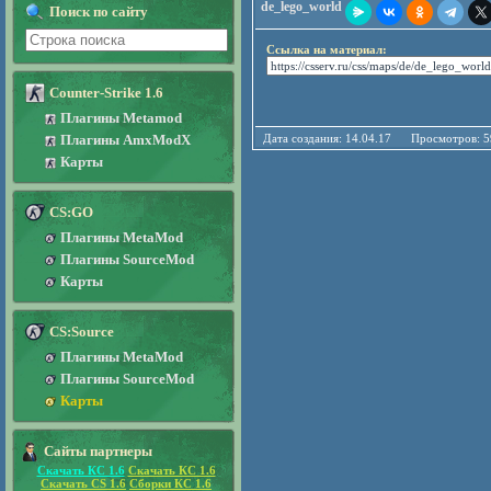
de_lego_world
Поиск по сайту
Ссылка на материал:
Counter-Strike 1.6
Плагины Metamod
Плагины AmxModX
Дата создания: 14.04.17 Просмотро
Карты
CS:GO
Плагины MetaMod
Плагины SourceMod
Карты
CS:Source
Плагины MetaMod
Плагины SourceMod
Карты
Сайты партнеры
Скачать КС 1.6
Скачать КС 1.6
Скачать CS 1.6
Сборки КС 1.6