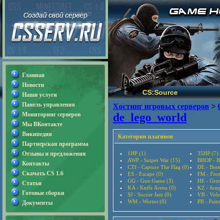
Главная
Новости
CS:Source
Наши услуги
Панель управления
Хостинг игровых серверов
>
Мониторинг серверов
de_lego_world
Мы ВКонтакте
Википедия
Категории плагинов
Партнерская программа
Отзывы и предложения
1HP (1)
35HP (7)
AWP - Sniper War (15)
BHOP - B
Контакты
CTf - Capture The Flag (0)
DE - Bom
Скачать CS 1.6
ES - Escape (0)
FM - Foot
GG - Gun Game (3)
HE - Gre
Статьи
KA - Knife Arena (0)
KZ - Jum
Готовые сборки
SJ - Soccer Jam (0)
VB - Vole
WM - Worms (0)
PB - Paint
Документы