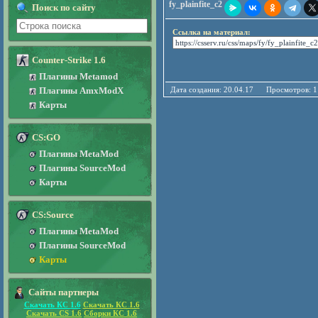
fy_plainfite_c2
Поиск по сайту
Ссылка на материал:
Counter-Strike 1.6
Плагины Metamod
Плагины AmxModX
Дата создания: 20.04.17 Просмотро
Карты
CS:GO
Плагины MetaMod
Плагины SourceMod
Карты
CS:Source
Плагины MetaMod
Плагины SourceMod
Карты
Сайты партнеры
Скачать КС 1.6
Скачать КС 1.6
Скачать CS 1.6
Сборки КС 1.6