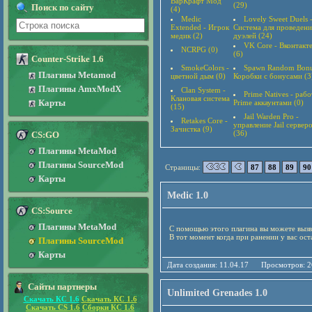
ВарКрафт Мод
(29)
Поиск по сайту
(4)
Medic
Lovely Sweet Duels 
Extended - Игрок
Система для проведени
медик (2)
дуэлей (24)
VK Core - Вконтакт
NCRPG (0)
(6)
Counter-Strike 1.6
SmokeColors -
Spawn Random Bonu
Плагины Metamod
цветной дым (0)
Коробки с бонусами (3
Плагины AmxModX
Clan System -
Prime Natives - рабо
Клановая система
Карты
Prime аккаунтами (0)
(15)
Jail Warden Pro -
Retakes Core -
управление Jail сервер
Зачистка (9)
(36)
CS:GO
Плагины MetaMod
Плагины SourceMod
Страницы:
87
88
89
90
Карты
Medic 1.0
CS:Source
Плагины MetaMod
С помощью этого плагина вы можете вызва
В тот момент когда при ранении у вас ост
Плагины SourceMod
Карты
Дата создания: 11.04.17 Просмотро
Сайты партнеры
Unlimited Grenades 1.0
Скачать КС 1.6
Скачать КС 1.6
Скачать CS 1.6
Сборки КС 1.6