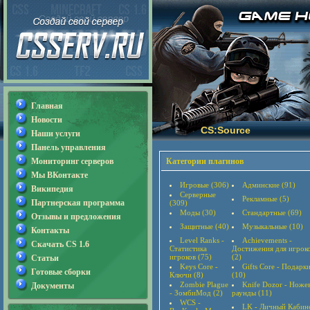
Главная
Новости
CS:Source
Наши услуги
Панель управления
Мониторинг серверов
Категории плагинов
Мы ВКонтакте
Игровые (306)
Админские (91)
Википедия
Серверные
Рекламные (5)
Партнерская программа
(309)
Моды (30)
Стандартные (69)
Отзывы и предложения
Защитные (40)
Музыкальные (10)
Контакты
Level Ranks -
Achievements -
Скачать CS 1.6
Статистика
Достижения для игрок
игроков (75)
(2)
Статьи
Keys Core -
Gifts Core - Подарк
Готовые сборки
Ключи (8)
(10)
Zombie Plague
Knife Dozor - Ноже
Документы
- ЗомбиМод (2)
раунды (11)
WCS -
LK - Личный Кабин