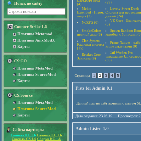
ВарКрафт Мод
(29)
Поиск по сайту
(4)
Medic
Lovely Sweet Duels 
Extended - Игрок
Система для проведени
медик (2)
дуэлей (24)
VK Core - Вконтакт
NCRPG (0)
(6)
Counter-Strike 1.6
SmokeColors -
Spawn Random Bonu
Плагины Metamod
цветной дым (0)
Коробки с бонусами (3
Плагины AmxModX
Clan System -
Prime Natives - рабо
Клановая система
Карты
Prime аккаунтами (0)
(15)
Jail Warden Pro -
Retakes Core -
управление Jail сервер
Зачистка (9)
(36)
CS:GO
Плагины MetaMod
Плагины SourceMod
Страницы:
1
2
3
4
5
Карты
Fists for Admin 0.1
CS:Source
Плагины MetaMod
Данный плагин даёт админам с флагом SL
Плагины SourceMod
Карты
Дата создания: 23.03.19 Просмотро
Admin Listen 1.0
Сайты партнеры
Скачать КС 1.6
Скачать КС 1.6
Скачать CS 1.6
Сборки КС 1.6