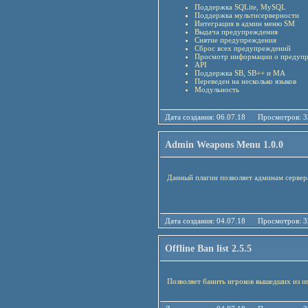
Поддержка SQLite, MySQL
Поддержка мультисерверности
Интеграция в админ меню SM
Выдача предупреждения
Снятие предупреждения
Сброс всех предупреждений
Просмотр информации о предупр
API
Поддержка SB, SB++ и MA
Переведен на несколько языков
Модульность
Дата создания: 06.07.18 Просмотро
Admin Weapons Menu 1.0.0
Данный плагин позволяет админам серве
Дата создания: 04.07.18 Просмотро
Offline Ban list 2.5.5
Позволяет банить игроков вышедших из и