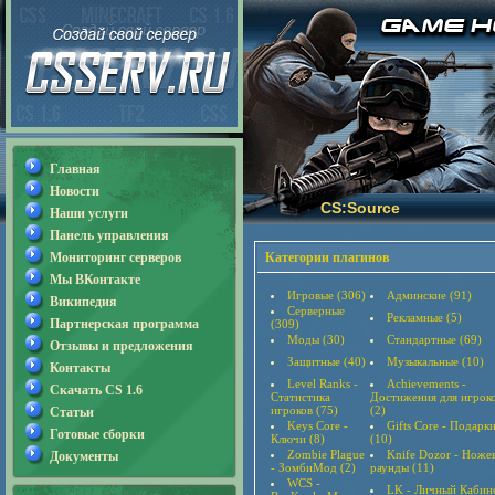
Главная
Новости
CS:Source
Наши услуги
Панель управления
Мониторинг серверов
Категории плагинов
Мы ВКонтакте
Игровые (306)
Админские (91)
Википедия
Серверные
Рекламные (5)
Партнерская программа
(309)
Моды (30)
Стандартные (69)
Отзывы и предложения
Защитные (40)
Музыкальные (10)
Контакты
Level Ranks -
Achievements -
Скачать CS 1.6
Статистика
Достижения для игрок
игроков (75)
(2)
Статьи
Keys Core -
Gifts Core - Подарк
Готовые сборки
Ключи (8)
(10)
Zombie Plague
Knife Dozor - Ноже
Документы
- ЗомбиМод (2)
раунды (11)
WCS -
LK - Личный Кабин