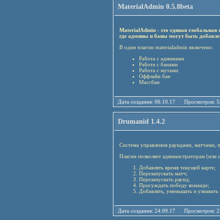
MaterialAdmin 0.5.8beta
MaterialAdmin - это единая глобальная
где админы и баны могут быть добавле
В один плагин materialadmin включено:
Работа с админами
Работа с банами
Работа с мутами
Оффлайн бан
Массбан
Дата создания: 06.10.17 Просмотро
Drumanid 1.4.2
Система управления раундами, матчами, 
Плагин позволяет администраторам (ил
Добавлять время текущей карте;
Перезапускать матч;
Перезапускать раунд;
Присуждать победу команде;
Добавлять, уменьшать и узнавать 
Дата создания: 24.09.17 Просмотро