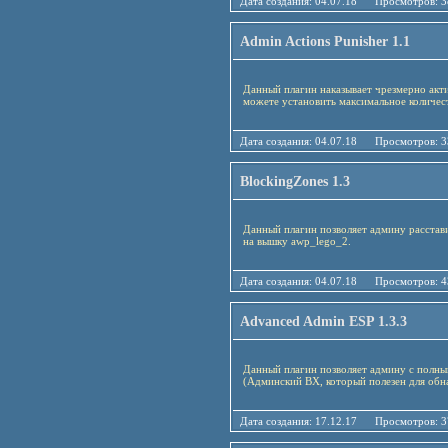
Дата создания: 04.07.18 Просмотро
Admin Actions Punisher 1.1
Данный плагин наказывает чрезмерно акт
можете установить максимальное количес
Дата создания: 04.07.18 Просмотро
BlockingZones 1.3
Данный плагин позволяет админу расстави
на вышку awp_lego_2.
Дата создания: 04.07.18 Просмотро
Advanced Admin ESP 1.3.3
Данный плагин позволяет админу с полн
(Админский ВХ, который полезен для обн
Дата создания: 17.12.17 Просмотро