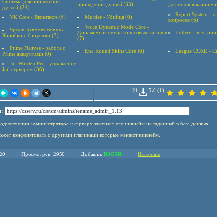
Система для проведения
проведения дуэлей (33)
для модификации ча
дуэлей (24)
Report System - 
VK Core - Вконтакте (6)
Murder - Убийца (0)
вопросов (6)
Voice Dynamic Mode Core -
Spawn Random Bonus -
Динамичная смена голосовых каналов
Lottery - внутрии
Коробки с бонусами (3)
(7)
Prime Natives - работа с
End Round Skins Core (6)
League CORE - Си
Prime аккаунтами (0)
Jail Warden Pro - управление
Jail сервером (36)
21
5.0 (1)
л:
одключении администратора к серверу заменяет его никнейм на заданный в базе данных.
ожет конфликтовать с другими плагинами которые меняют никнейм.
.20
Просмотров: 2956
Добавил:
R0G3R
Источник