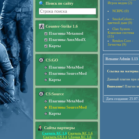
Поиск по сайту
Игрок медик (2)
NCRPG (0)
SmokeColors -
цветной дым (0)
Counter-Strike 1.6
Clan System -
Клановая система
Плагины Metamod
(15)
Плагины AmxModX
Retakes Core -
Зачистка (9)
Карты
Rename Admin 1.13
CS:GO
Плагины MetaMod
Ссылка на материа
Плагины SourceMod
Карты
Данный плагин при п
Внимание!
Плагин м
CS:Source
Дата создания: 25.07
Плагины MetaMod
Плагины SourceMod
Карты
Сайты партнеры
Скачать КС 1.6
Скачать КС 1.6
Скачать CS 1.6
Сборки КС 1.6