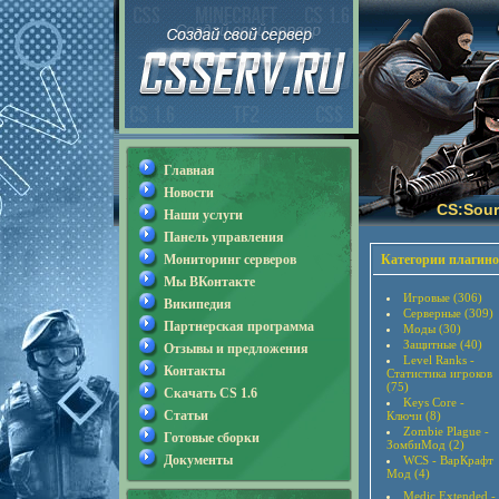
Главная
Новости
CS:Sour
Наши услуги
Панель управления
Мониторинг серверов
Категории плагино
Мы ВКонтакте
Игровые (306)
Википедия
Серверные (309)
Партнерская программа
Моды (30)
Защитные (40)
Отзывы и предложения
Level Ranks -
Контакты
Статистика игроков
(75)
Скачать CS 1.6
Keys Core -
Статьи
Ключи (8)
Zombie Plague -
Готовые сборки
ЗомбиМод (2)
Документы
WCS - ВарКрафт
Мод (4)
Medic Extended -