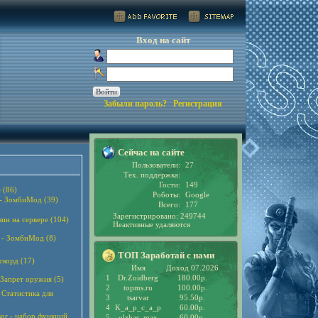
Вход на сайт
Забыли пароль?
Регистрация
Сейчас на сайте
Пользователи:
27
Тех. поддержка:
Гости:
149
 (86)
Роботы:
Google
 - ЗомбиМод (39)
Всего:
177
Зарегистрировано: 249744
зин на сервере (104)
Неактивные удаляются
 - ЗомбиМод (8)
ТОП Заработай с нами
скорд (17)
Имя
Доход 07.2026
1
Dr.Zoidberg
180.00р.
 Запрет оружия (5)
2
topms.ru
100.00р.
 - Статистика для
3
tsarvar
95.50р.
4
K_a_p_c_a_p
60.00р.
sor - набор функций
5
olzhas_max
60.00р.