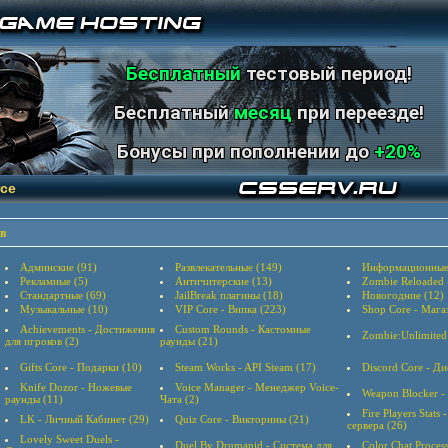
Бесплатный
тестовый период!
Бесплатный
месяц
при переезде!
Бонусы при пополнении до
+20%
ce
в
Админские (91)
Развлекательные (149)
Информационные
Рекламные (5)
Античитерские (13)
Zombie Reloaded
Стандартные (69)
JailBreak плагины (18)
Новогодние (12)
Музыкальные (10)
VIP Core - Випка (223)
Shop Core - Мага
Achievements - Достижения
Custom Rounds - Кастомные
Zombie:Unlimited
для игроков (2)
раунды (21)
Gifts Core - Подарки (10)
Steam Works - API Steam (17)
Discord Core - Ди
Knife Dozor - Ножевые
Voice Manager - Менеджер Voice-
Weapon Blocker -
раунды (11)
Чата (2)
Fire Players Stats
LK - Личный Кабинет (29)
Quiz Core - Викторины (21)
сервера (26)
Lovely Sweet Duels -
Duel By Drumanid - Система для
Color Chat Proces