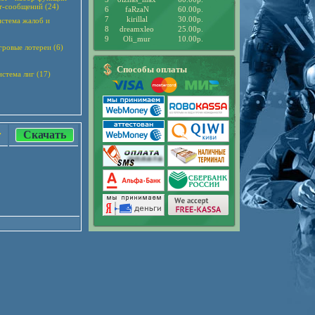
т-сообщений (24)
6
faRzaN
60.00р.
7
kirillal
30.00р.
система жалоб и
8
dreamxleo
25.00р.
9
Oli_mur
10.00р.
гровые лотереи (6)
Способы оплаты
стема лиг (17)
Скачать