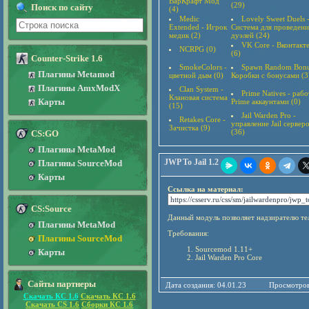
ВарКрафт Мод
(29)
Поиск по сайту
(4)
Medic
Lovely Sweet Duels 
Extended - Игрок
Система для проведени
медик (2)
дуэлей (24)
VK Core - Вконтакт
NCRPG (0)
(6)
Counter-Strike 1.6
SmokeColors -
Spawn Random Bonu
Плагины Metamod
цветной дым (0)
Коробки с бонусами (3
Плагины AmxModX
Clan System -
Prime Natives - рабо
Клановая система
Карты
Prime аккаунтами (0)
(15)
Jail Warden Pro -
Retakes Core -
управление Jail сервер
Зачистка (9)
(36)
CS:GO
Плагины MetaMod
JWP To Jail 1.2
Плагины SourceMod
Карты
Ссылка на материал:
CS:Source
Данный модуль позволяет надзирателю те
Плагины MetaMod
Требования:
Плагины SourceMod
Sourcemod 1.11+
Карты
Jail Warden Pro Core
Сайты партнеры
Дата создания: 04.01.23
Просмотров
Скачать КС 1.6
Скачать КС 1.6
Скачать CS 1.6
Сборки КС 1.6