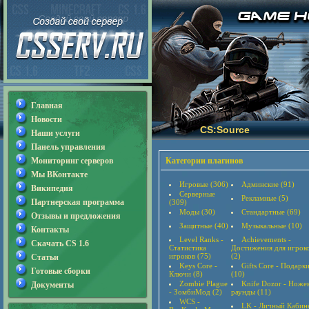
Главная
Новости
CS:Source
Наши услуги
Панель управления
Мониторинг серверов
Категории плагинов
Мы ВКонтакте
Игровые (306)
Админские (91)
Википедия
Серверные
Рекламные (5)
Партнерская программа
(309)
Моды (30)
Стандартные (69)
Отзывы и предложения
Защитные (40)
Музыкальные (10)
Контакты
Level Ranks -
Achievements -
Скачать CS 1.6
Статистика
Достижения для игрок
игроков (75)
(2)
Статьи
Keys Core -
Gifts Core - Подарк
Готовые сборки
Ключи (8)
(10)
Zombie Plague
Knife Dozor - Ноже
Документы
- ЗомбиМод (2)
раунды (11)
WCS -
LK - Личный Кабин