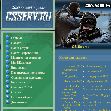
Главная
Новости
CS:Source
Наши услуги
Панель управления
Мониторинг серверов
Категории плагинов
Мы ВКонтакте
Игровые (306)
Админские (91)
Википедия
Серверные
Рекламные (5)
Партнерская программа
(309)
Моды (30)
Стандартные (69)
Отзывы и предложения
Защитные (40)
Музыкальные (10)
Контакты
Level Ranks -
Achievements -
Скачать CS 1.6
Статистика
Достижения для игрок
игроков (75)
(2)
Статьи
Keys Core -
Gifts Core - Подарк
Готовые сборки
Ключи (8)
(10)
Zombie Plague
Knife Dozor - Ноже
Документы
- ЗомбиМод (2)
раунды (11)
WCS -
LK - Личный Кабин