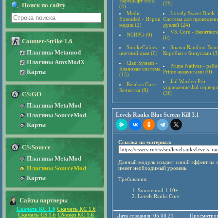
ВарКрафт Мод
(29)
Поиск по сайту
(4)
Medic
Lovely Sweet Duels 
Extended - Игрок
Система для проведени
медик (2)
дуэлей (24)
VK Core - Вконтакт
NCRPG (0)
(6)
Counter-Strike 1.6
SmokeColors -
Spawn Random Bonu
Плагины Metamod
цветной дым (0)
Коробки с бонусами (3
Плагины AmxModX
Clan System -
Prime Natives - рабо
Клановая система
Карты
Prime аккаунтами (0)
(15)
Jail Warden Pro -
Retakes Core -
управление Jail сервер
Зачистка (9)
(36)
CS:GO
Плагины MetaMod
Плагины SourceMod
Levels Ranks Blue Screen Kill 3.1
Карты
Ссылка на материал:
CS:Source
Плагины MetaMod
Данный модуль создает синий эффект на эк
Плагины SourceMod
имеет необходимый уровень.
Карты
Требования:
Sourcemod 1.10+
Levels Ranks Core
Сайты партнеры
Скачать КС 1.6
Скачать КС 1.6
Скачать CS 1.6
Сборки КС 1.6
Дата создания: 05.08.21
Просмотров