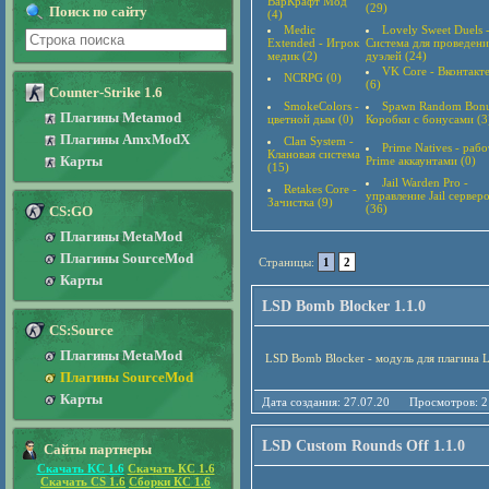
ВарКрафт Мод
(29)
Поиск по сайту
(4)
Medic
Lovely Sweet Duels 
Extended - Игрок
Система для проведени
медик (2)
дуэлей (24)
VK Core - Вконтакт
NCRPG (0)
(6)
Counter-Strike 1.6
SmokeColors -
Spawn Random Bonu
Плагины Metamod
цветной дым (0)
Коробки с бонусами (3
Плагины AmxModX
Clan System -
Prime Natives - рабо
Клановая система
Карты
Prime аккаунтами (0)
(15)
Jail Warden Pro -
Retakes Core -
управление Jail сервер
Зачистка (9)
(36)
CS:GO
Плагины MetaMod
Плагины SourceMod
Страницы:
1
2
Карты
LSD Bomb Blocker 1.1.0
CS:Source
Плагины MetaMod
LSD Bomb Blocker - модуль для плагина 
Плагины SourceMod
Карты
Дата создания: 27.07.20 Просмотро
LSD Custom Rounds Off 1.1.0
Сайты партнеры
Скачать КС 1.6
Скачать КС 1.6
Скачать CS 1.6
Сборки КС 1.6