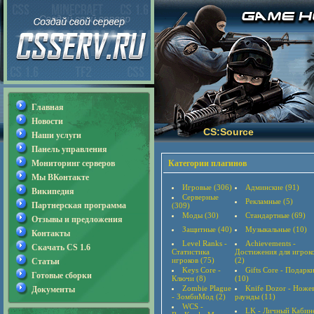
Главная
Новости
CS:Source
Наши услуги
Панель управления
Мониторинг серверов
Категории плагинов
Мы ВКонтакте
Игровые (306)
Админские (91)
Википедия
Серверные
Рекламные (5)
Партнерская программа
(309)
Моды (30)
Стандартные (69)
Отзывы и предложения
Защитные (40)
Музыкальные (10)
Контакты
Level Ranks -
Achievements -
Скачать CS 1.6
Статистика
Достижения для игрок
игроков (75)
(2)
Статьи
Keys Core -
Gifts Core - Подарк
Готовые сборки
Ключи (8)
(10)
Zombie Plague
Knife Dozor - Ноже
Документы
- ЗомбиМод (2)
раунды (11)
WCS -
LK - Личный Кабин