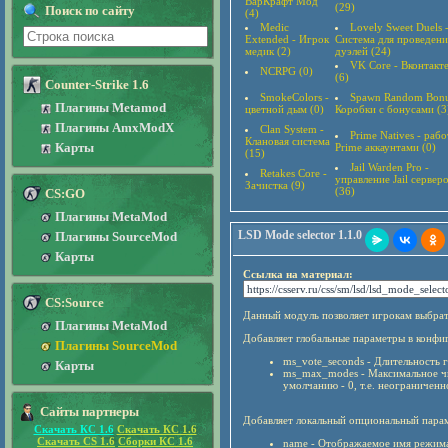
ВарКрафт Мод
(29)
Поиск по сайту
(4)
Medic
Lovely Sweet Duels 
Extended - Игрок
Система для проведени
медик (2)
дуэлей (24)
VK Core - Вконтакт
NCRPG (0)
(6)
Counter-Strike 1.6
SmokeColors -
Spawn Random Bonu
Плагины Metamod
цветной дым (0)
Коробки с бонусами (3
Плагины AmxModX
Clan System -
Prime Natives - рабо
Клановая система
Карты
Prime аккаунтами (0)
(15)
Jail Warden Pro -
Retakes Core -
управление Jail сервер
Зачистка (9)
(36)
CS:GO
Плагины MetaMod
LSD Mode selector 1.1.0
Плагины SourceMod
Карты
Ссылка на материал:
CS:Source
Данный модуль позволяет игрокам выбрат
Плагины MetaMod
Добавляет глобальные параметры в конфиг
Плагины SourceMod
ms_vote_seconds - Длительность г
Карты
ms_max_modes - Максимальное ч
умолчанию - 0, т.е. неограниченн
Сайты партнеры
Добавляет локальный опциональный парам
Скачать КС 1.6
Скачать КС 1.6
Скачать CS 1.6
Сборки КС 1.6
name - Отображаемое имя режима 