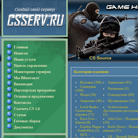
Главная
Новости
CS:Source
Наши услуги
Панель управления
Мониторинг серверов
Категории плагинов
Мы ВКонтакте
Игровые (306)
Админские (91)
Википедия
Серверные
Рекламные (5)
Партнерская программа
(309)
Моды (30)
Стандартные (69)
Отзывы и предложения
Защитные (40)
Музыкальные (10)
Контакты
Level Ranks -
Achievements -
Скачать CS 1.6
Статистика
Достижения для игрок
игроков (75)
(2)
Статьи
Keys Core -
Gifts Core - Подарк
Готовые сборки
Ключи (8)
(10)
Zombie Plague
Knife Dozor - Ноже
Документы
- ЗомбиМод (2)
раунды (11)
WCS -
LK - Личный Кабин