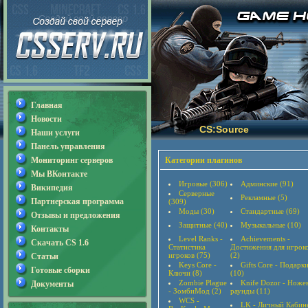
Главная
Новости
CS:Source
Наши услуги
Панель управления
Мониторинг серверов
Категории плагинов
Мы ВКонтакте
Игровые (306)
Админские (91)
Википедия
Серверные
Рекламные (5)
Партнерская программа
(309)
Моды (30)
Стандартные (69)
Отзывы и предложения
Защитные (40)
Музыкальные (10)
Контакты
Level Ranks -
Achievements -
Скачать CS 1.6
Статистика
Достижения для игрок
игроков (75)
(2)
Статьи
Keys Core -
Gifts Core - Подарк
Готовые сборки
Ключи (8)
(10)
Zombie Plague
Knife Dozor - Ноже
Документы
- ЗомбиМод (2)
раунды (11)
WCS -
LK - Личный Кабин