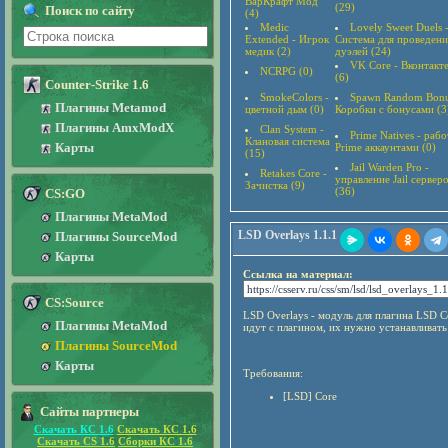
ВарКрафт Мод
(29)
Поиск по сайту
(4)
Medic
Lovely Sweet Duels 
Extended - Игрок
Система для проведени
медик (2)
дуэлей (24)
VK Core - Вконтакт
NCRPG (0)
(6)
Counter-Strike 1.6
SmokeColors -
Spawn Random Bonu
Плагины Metamod
цветной дым (0)
Коробки с бонусами (3
Плагины AmxModX
Clan System -
Prime Natives - рабо
Клановая система
Карты
Prime аккаунтами (0)
(15)
Jail Warden Pro -
Retakes Core -
управление Jail сервер
Зачистка (9)
(36)
CS:GO
Плагины MetaMod
LSD Overlays 1.1.1
Плагины SourceMod
Карты
Ссылка на материал:
CS:Source
LSD Overlays - модуль для плагина LSD C
Плагины MetaMod
идут с плагином, их нужно устанавливать
Плагины SourceMod
Карты
Требования:
[LSD] Core
Сайты партнеры
Скачать КС 1.6
Скачать КС 1.6
Скачать CS 1.6
Сборки КС 1.6