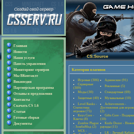
Главная
Новости
CS:Source
Наши услуги
Панель управления
Мониторинг серверов
Категории плагинов
Мы ВКонтакте
Игровые (306)
Админские (91)
Википедия
Серверные
Рекламные (5)
Партнерская программа
(309)
Моды (30)
Стандартные (69)
Отзывы и предложения
Защитные (40)
Музыкальные (10)
Контакты
Level Ranks -
Achievements -
Скачать CS 1.6
Статистика
Достижения для игрок
игроков (75)
(2)
Статьи
Keys Core -
Gifts Core - Подарк
Готовые сборки
Ключи (8)
(10)
Zombie Plague
Knife Dozor - Ноже
Документы
- ЗомбиМод (2)
раунды (11)
WCS -
LK - Личный Кабин