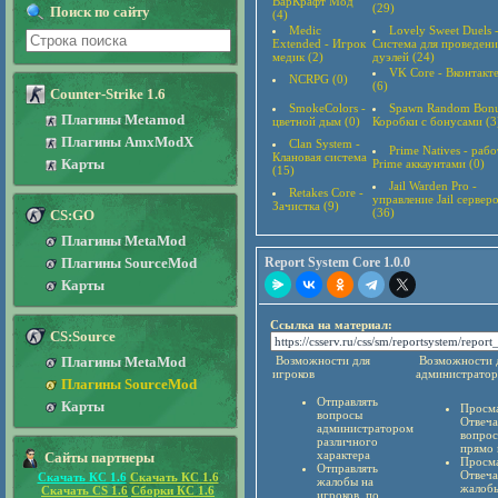
ВарКрафт Мод
(29)
Поиск по сайту
(4)
Medic
Lovely Sweet Duels 
Extended - Игрок
Система для проведени
медик (2)
дуэлей (24)
VK Core - Вконтакт
NCRPG (0)
(6)
Counter-Strike 1.6
SmokeColors -
Spawn Random Bonu
Плагины Metamod
цветной дым (0)
Коробки с бонусами (3
Плагины AmxModX
Clan System -
Prime Natives - рабо
Клановая система
Карты
Prime аккаунтами (0)
(15)
Jail Warden Pro -
Retakes Core -
управление Jail сервер
Зачистка (9)
(36)
CS:GO
Плагины MetaMod
Плагины SourceMod
Report System Core 1.0.0
Карты
Ссылка на материал:
CS:Source
Плагины MetaMod
Возможности для
Возможности 
игроков
администратор
Плагины SourceMod
Отправлять
Карты
Просма
вопросы
Отвеча
администратором
вопрос
различного
прямо 
характера
Сайты партнеры
Просма
Отправлять
Отвеча
Скачать КС 1.6
Скачать КС 1.6
жалобы на
жалобы
Скачать CS 1.6
Сборки КС 1.6
игроков, по