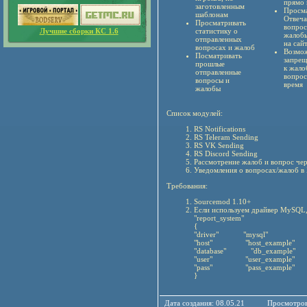
прямо 
заготовленным
Просма
шаблонам
Отвеча
Просматривать
вопрос
Лучшие сборки КС 1.6
статистику о
жалобы
отправленных
на сай
вопросах и жалоб
Возмо
Посматривать
запрещ
прошлые
к жало
отправленные
вопрос
вопросы и
время
жалобы
Список модулей:
RS Notifications
RS Teleram Sending
RS VK Sending
RS Discord Sending
Рассмотрение жалоб и вопрос чер
Уведомления о вопросах/жалоб в 
Требования:
Sourcemod 1.10+
Если используем драйвер MySQL, 
"report_system"
{
"driver" "mysql"
"host" "host_example"
"database" "db_example"
"user" "user_example"
"pass" "pass_example"
}
Дата создания: 08.05.21
Просмотров