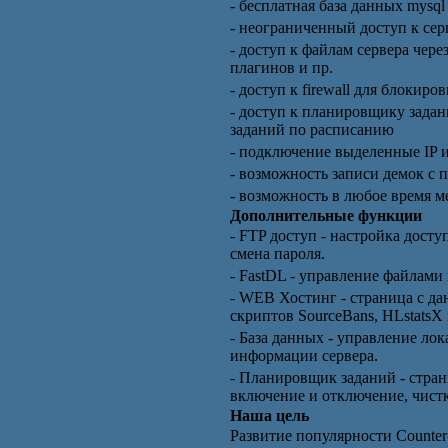
- бесплатная база данных mysq
- неограниченный доступ к сер
- доступ к файлам сервера чере
плагинов и пр.
- доступ к firewall для блоки
- доступ к планировщику задан
заданий по расписанию
- подключение выделенные IP 
- возможность записи демок с
- возможность в любое время м
Дополнительные функции
- FTP доступ - настройка досту
смена пароля.
- FastDL - управление файлами 
- WEB Хостинг - страница с да
скриптов SourceBans, HLstatsX 
- База данных - управление ло
информации сервера.
- Планировщик заданий - стран
включение и отключение, чистк
Наша цель
Развитие популярности Counter-