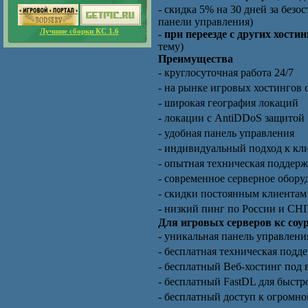
- скидка 5% на 30 дней за без
панели управления)
Лучшие сборки КС 1.6
-
при переезде с других хости
тему)
Преимущества
- круглосуточная работа 24/7
- на рынке игровых хостингов с
- широкая география локаций
- локации с AntiDDoS защитой
- удобная панель управления
- индивидуальный подход к кл
- опытная техническая поддерж
- современное серверное обору
- скидки постоянным клиентам
- низкий пинг по России и СН
Для игровых серверов кс соу
- уникальная панель управлен
- бесплатная техническая подд
- бесплатный Веб-хостинг под 
- бесплатный FastDL для быстро
- бесплатный доступ к огромно