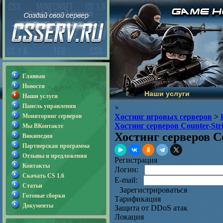
Главная
Новости
Наши услуги
Наши услуги
Панель управления
×
Мониторинг серверов
Хостинг игровых серверов
>
Хостинг серверов Counter-Str
Мы ВКонтакте
Хостинг серверов Co
Википедия
Партнерская программа
Отзывы и предложения
Регистрация
Контакты
Логин:
Скачать CS 1.6
E-mail:
Статьи
Зарегистрироваться
Готовые сборки
Тарификация
Документы
Защита от DDoS атак
Локация