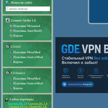
Поиск по сайту
Counter-Strike 1.6
Плагины Metamod
Плагины AmxModX
Карты
CS:GO
Плагины MetaMod
Плагины SourceMod
Карты
CS:Source
Плагины MetaMod
Плагины SourceMod
Карты
Сайты партнеры
Скачать КС 1.6
Скачать КС 1.6
Скачать CS 1.6
Сборки КС 1.6