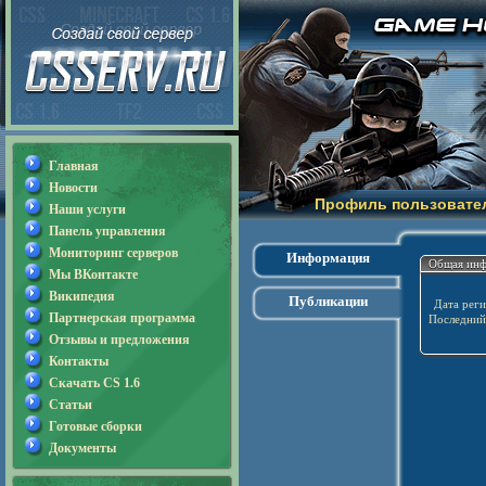
Главная
Новости
Профиль пользовател
Наши услуги
Панель управления
Мониторинг серверов
Информация
Общая ин
Мы ВКонтакте
Википедия
Публикации
Дата реги
Партнерская программа
Последний 
Отзывы и предложения
Контакты
Скачать CS 1.6
Статьи
Готовые сборки
Документы