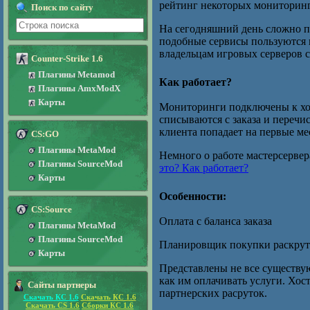
рейтинг некоторых мониторинг
Поиск по сайту
На сегодняшний день сложно пр
подобные сервисы пользуются 
владельцам игровых серверов c
Counter-Strike 1.6
Плагины Metamod
Как работает?
Плагины AmxModX
Карты
Мониторинги подключены к хос
списываются с заказа и перечи
клиента попадает на первые ме
CS:GO
Плагины MetaMod
Немного о работе мастерсервер
Плагины SourceMod
это? Как работает?
Карты
Особенности:
CS:Source
Оплата с баланса заказа
Плагины MetaMod
Плагины SourceMod
Планировщик покупки раскрут
Карты
Представлены не все существу
как им оплачивать услуги. Хос
Сайты партнеры
партнерских расруток.
Скачать КС 1.6
Скачать КС 1.6
Скачать CS 1.6
Сборки КС 1.6