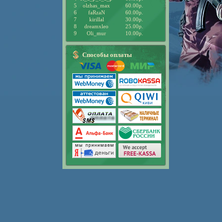
5
olzhas_max
60.00р.
6
faRzaN
60.00р.
7
kirillal
30.00р.
8
dreamxleo
25.00р.
9
Oli_mur
10.00р.
Способы оплаты