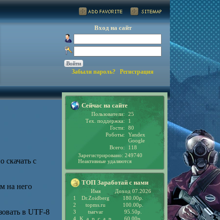
Вход на сайт
Забыли пароль?
Регистрация
Сейчас на сайте
Пользователи:
25
Тех. поддержка:
1
Гости:
80
Роботы:
Yandex
Google
Всего:
118
Зарегистрировано: 249740
 скачать с
Неактивные удаляются
ТОП Заработай с нами
м на него
Имя
Доход 07.2026
1
Dr.Zoidberg
180.00р.
2
topms.ru
100.00р.
зовать в UTF-8
3
tsarvar
95.50р.
4
K_a_p_c_a_p
60.00р.