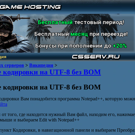
Бесплатный
тестовый период!
Бесплатный
месяц
при переезде!
Бонусы при пополнении до
+20%
дия
х серверов
>
Википедия
>
 кодировки на UTF-8 без BOM
 кодировки на UTF-8 без BOM
одировки Вам понадобится программа Notepad++, которую можно
айта
и от того, где находится нужный Вам файл, находим его, нажимае
мыши и выбираем Edit with Notepad++
пункт Кодировки, в навигационной панели и выбираем Преобра