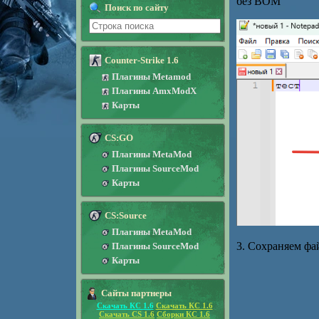
без ВОМ
Поиск по сайту
Counter-Strike 1.6
Плагины Metamod
Плагины AmxModX
Карты
CS:GO
Плагины MetaMod
Плагины SourceMod
Карты
CS:Source
Плагины MetaMod
3. Сохраняем фа
Плагины SourceMod
Карты
Сайты партнеры
Скачать КС 1.6
Скачать КС 1.6
Скачать CS 1.6
Сборки КС 1.6