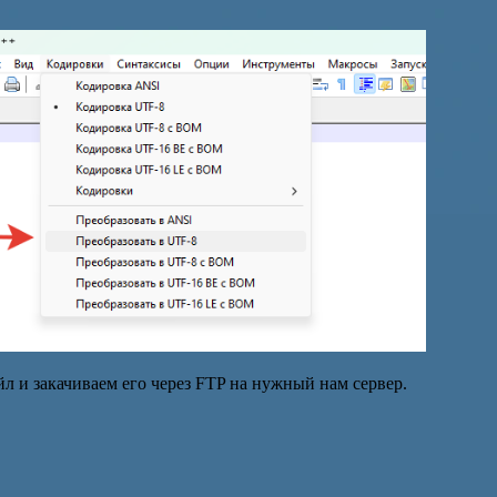
йл и закачиваем его через FTP на нужный нам сервер.