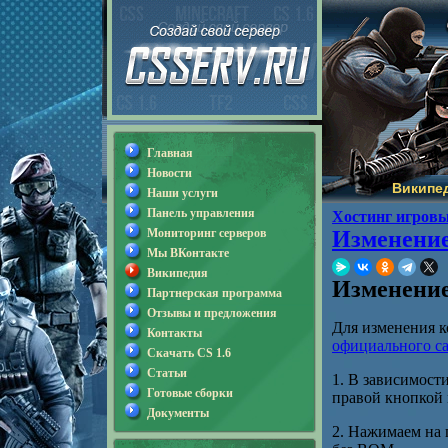
Главная
Новости
Википе
Наши услуги
Панель управления
Хостинг игровы
Мониторинг серверов
Изменение
Мы ВКонтакте
Википедия
Изменение
Партнерская программа
Отзывы и предложения
Для изменения к
Контакты
официального с
Скачать CS 1.6
Статьи
1. В зависимост
Готовые сборки
правой кнопкой 
Документы
2. Нажимаем на 