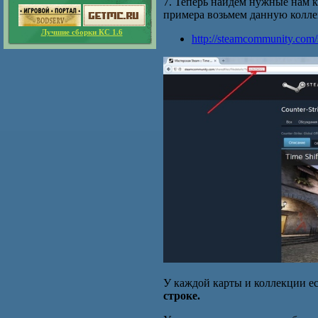
7. Теперь найдём нужные нам к
примера возьмем данную колл
Лучшие сборки КС 1.6
http://steamcommunity.com/s
У каждой карты и коллекции е
строке.