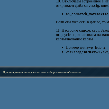
10. Отключаем встроенное в игр
открываем файл server.cfg, вп
mp_endmatch_votenextma
Если она уже есть в файле, то 
11. Настроим список карт. Захо
mapcycle.txt, вписываем назва
карты/название карты
Пример для awp_lego_2:
workshop/487039571/awp
При копировании материалов ссылка на
http://csserv.ru
обязательна