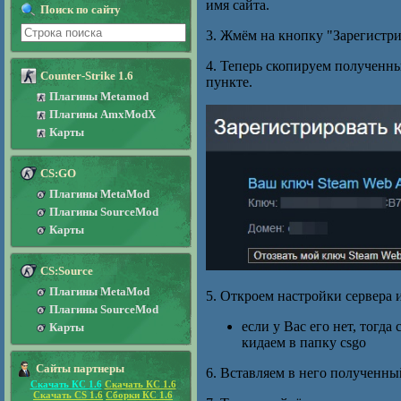
имя сайта.
Поиск по сайту
3. Жмём на кнопку "Зарегистри
4. Теперь скопируем полученн
Counter-Strike 1.6
пункте.
Плагины Metamod
Плагины AmxModX
Карты
CS:GO
Плагины MetaMod
Плагины SourceMod
Карты
CS:Source
Плагины MetaMod
5. Откроем настройки сервера
Плагины SourceMod
если у Вас его нет, тогда
Карты
кидаем в папку csgo
Сайты партнеры
6. Вставляем в него полученны
Скачать КС 1.6
Скачать КС 1.6
Скачать CS 1.6
Сборки КС 1.6