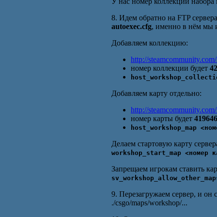
У нас номер коллекции набора
8. Идем обратно на FTP сервера
autoexec.cfg
, именно в нём мы 
Добавляем коллекцию:
http://steamcommunity.com/s
номер коллекции будет
4
host_workshop_collecti
Добавляем карту отдельно:
http://steamcommunity.com/s
номер карты будет
41964
host_workshop_map <ном
Делаем стартовую карту сервер
workshop_start_map <номер к
Запрещаем игрокам ставить кар
sv_workshop_allow_other_map
9. Перезагружаем сервер, и он 
./csgo/maps/workshop/...