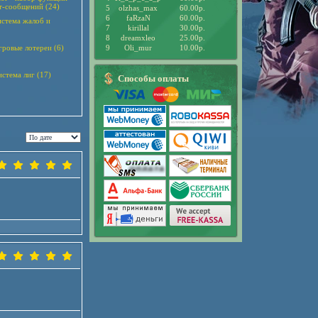
т-сообщений (24)
5
olzhas_max
60.00р.
6
faRzaN
60.00р.
система жалоб и
7
kirillal
30.00р.
8
dreamxleo
25.00р.
гровые лотереи (6)
9
Oli_mur
10.00р.
стема лиг (17)
Способы оплаты