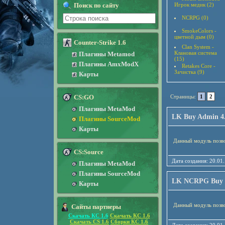
Поиск по сайту
Игрок медик (2)
NCRPG (0)
SmokeColors -
цветной дым (0)
Counter-Strike 1.6
Clan System -
Клановая система
Плагины Metamod
(15)
Плагины AmxModX
Retakes Core -
Зачистка (9)
Карты
CS:GO
Страницы:
1
2
Плагины MetaMod
LK Buy Admin 4.
Плагины SourceMod
Карты
Данный модуль позво
CS:Source
Дата создания: 20
Плагины MetaMod
Плагины SourceMod
LK NCRPG Buy Le
Карты
Данный модуль позв
Сайты партнеры
Скачать КС 1.6
Скачать КС 1.6
Скачать CS 1.6
Сборки КС 1.6