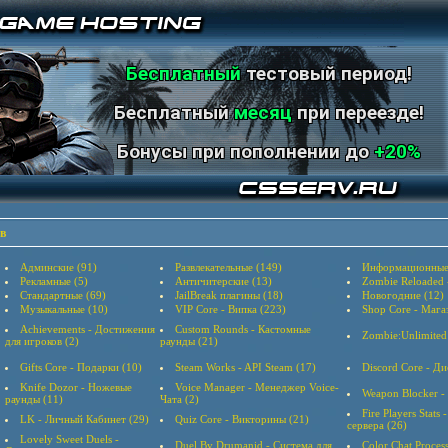
Бесплатный
тестовый период!
Бесплатный
месяц
при переезде!
Бонусы при пополнении до
+20%
в
Админские (91)
Развлекательные (149)
Информационные
Рекламные (5)
Античитерские (13)
Zombie Reloaded
Стандартные (69)
JailBreak плагины (18)
Новогодние (12)
Музыкальные (10)
VIP Core - Випка (223)
Shop Core - Мага
Achievements - Достижения
Custom Rounds - Кастомные
Zombie:Unlimited
для игроков (2)
раунды (21)
Gifts Core - Подарки (10)
Steam Works - API Steam (17)
Discord Core - Ди
Knife Dozor - Ножевые
Voice Manager - Менеджер Voice-
Weapon Blocker -
раунды (11)
Чата (2)
Fire Players Stats
LK - Личный Кабинет (29)
Quiz Core - Викторины (21)
сервера (26)
Lovely Sweet Duels -
Duel By Drumanid - Система для
Color Chat Proces