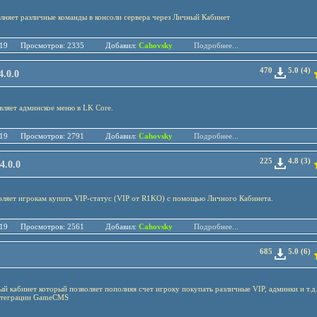
няет различные команды в консоли сервера через Личный Кабинет
.01.19 Просмотров: 2335 Добавил:
Cahovsky
Подробнее...
470
5.0 (4)
.0.0
ляет админское меню в LK Core.
.01.19 Просмотров: 2791 Добавил:
Cahovsky
Подробнее...
225
4.8 (3)
4.0.0
ляет игрокам купить VIP-статус (VIP от R1KO) с помощью Личного Кабинета.
.01.19 Просмотров: 2561 Добавил:
Cahovsky
Подробнее...
685
5.0 (6)
й кабинет который позволяет пополняя счет игроку покупать различные VIP, админки и т.д
нтеграции GameCMS