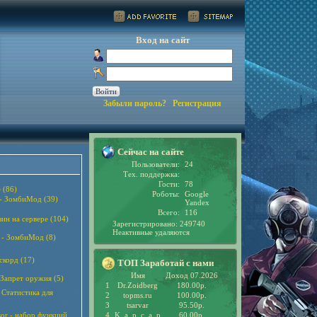
Вход на сайт
Забыли пароль?
Регистрация
Сейчас на сайте
Пользователи:
24
Тех. поддержка:
Гости:
78
 (86)
Роботы:
Google
 - ЗомбиМод (39)
Yandex
Всего:
116
зин на сервере (104)
Зарегистрировано: 249740
Неактивные удаляются
 - ЗомбиМод (8)
скорд (17)
ТОП Заработай с нами
Имя
Доход 07.2026
 Запрет оружия (5)
1
Dr.Zoidberg
180.00р.
 - Статистика для
2
topms.ru
100.00р.
3
tsarvar
95.50р.
sor - набор функций
4
K_a_p_c_a_p
60.00р.