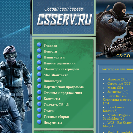
Главная
Новости
CS:GO
Наши услуги
Панель управления
Мониторинг серверов
Категории плагино
Мы ВКонтакте
Игровые (306)
Википедия
Серверные (309)
Партнерская программа
Моды (30)
Защитные (40)
Отзывы и предложения
Level Ranks -
Контакты
Статистика игроков
(75)
Скачать CS 1.6
Keys Core -
Статьи
Ключи (8)
Zombie Plague -
Готовые сборки
ЗомбиМод (2)
Документы
WCS - ВарКрафт
Мод (4)
Medic Extended -