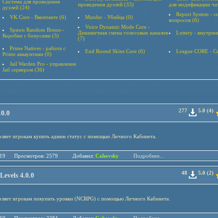
Система для проведения
проведения дуэлей (33)
для модификации ча
дуэлей (24)
Report System - 
VK Core - Вконтакте (6)
Murder - Убийца (0)
вопросов (6)
Voice Dynamic Mode Core -
Spawn Random Bonus -
Динамичная смена голосовых каналов
Lottery - внутрии
Коробки с бонусами (3)
(7)
Prime Natives - работа с
End Round Skins Core (6)
League CORE - Си
Prime аккаунтами (0)
Jail Warden Pro - управление
Jail сервером (36)
277
5.0 (4)
0.0
ляет игрокам купить админ статус с помощью Личного Кабинета.
.01.19 Просмотров: 2579 Добавил:
Cahovsky
Подробнее...
48
5.0 (2)
vels 4.0.0
оляет игрокам покупать уровки (NCRPG) с помощью Личного Кабинета.