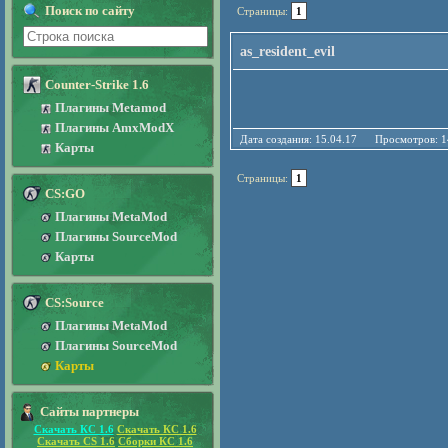
Поиск по сайту
Страницы:
1
as_resident_evil
Counter-Strike 1.6
Плагины Metamod
Плагины AmxModX
Дата создания: 15.04.17 Просмотро
Карты
Страницы:
1
CS:GO
Плагины MetaMod
Плагины SourceMod
Карты
CS:Source
Плагины MetaMod
Плагины SourceMod
Карты
Сайты партнеры
Скачать КС 1.6
Скачать КС 1.6
Скачать CS 1.6
Сборки КС 1.6