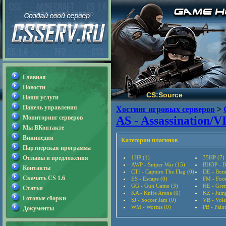
Главная
Новости
CS:Source
Наши услуги
Панель управления
Хостинг игровых серверов
>
Мониторинг серверов
AS - Assassination/V
Мы ВКонтакте
Википедия
Категории плагинов
Партнерская программа
Отзывы и предложения
1HP (1)
35HP (7)
AWP - Sniper War (15)
BHOP - B
Контакты
CTf - Capture The Flag (0)
DE - Bom
Скачать CS 1.6
ES - Escape (0)
FM - Foot
GG - Gun Game (3)
HE - Gre
Статьи
KA - Knife Arena (0)
KZ - Jum
Готовые сборки
SJ - Soccer Jam (0)
VB - Vole
WM - Worms (0)
PB - Paint
Документы