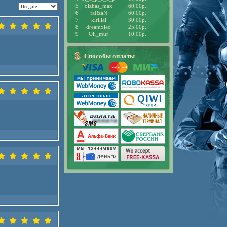
5
olzhas_max
60.00р.
6
faRzaN
60.00р.
7
kirillal
30.00р.
8
dreamxleo
25.00р.
9
Oli_mur
10.00р.
Способы оплаты