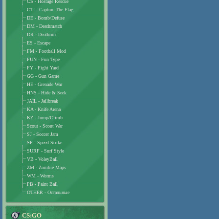
CS - Hostage Rescue
CTf - Capture The Flag
DE - Bomb/Defuse
DM - Deathmatch
DR - Deathrun
ES - Escape
FM - Football Mod
FUN - Fun Type
FY - Fight Yard
GG - Gun Game
HE - Grenade War
HNS - Hide & Seek
JAIL - Jailbreak
KA - Knife Arena
KZ - Jump/Climb
Scout - Scout War
SJ - Soccer Jam
SP - Speed Strike
SURF - Surf Style
VB - VoleyBall
ZM - Zombie Maps
WM - Worms
PB - Paint Ball
OTHER - Остальные
CS:GO