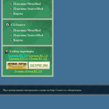
Плагины MetaMod
Плагины SourceMod
Карты
CS:Source
Плагины MetaMod
Плагины SourceMod
Карты
Сайты партнеры
Скачать КС 1.6
Скачать КС 1.6
Скачать CS 1.6
Сборки КС 1.6
Лучшие сборки КС 1.6
При копировании материалов ссылка на
http://csserv.ru
обязательна