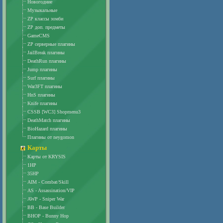
Новогодние
Музыкальные
ZP классы зомби
ZP доп. предметы
GameCMS
ZP серверные плагины
JailBreak плагины
DeathRun плагины
Jump плагины
Surf плагины
War3FT плагины
HnS плагины
Knife плагины
CSSB [WC3] Shopmenu3
DeathMatch плагины
BioHazard плагины
Плагины от neygomon
Карты
Карты от KRYSIS
1HP
35HP
AIM - Combat/Skill
AS - Assassination/VIP
AWP - Sniper War
BB - Base Builder
BHOP - Bunny Hop