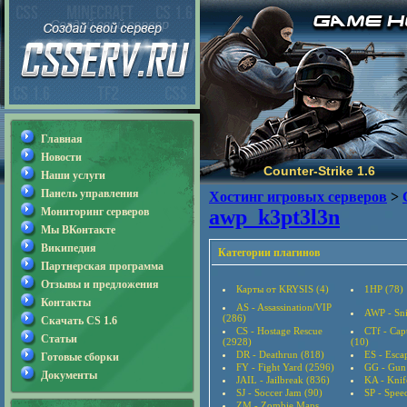
Главная
Новости
Counter-Strike 1.6
Наши услуги
Панель управления
Хостинг игровых серверов
>
Мониторинг серверов
awp_k3pt3l3n
Мы ВКонтакте
Википедия
Категории плагинов
Партнерская программа
Отзывы и предложения
Карты от KRYSIS (4)
1HP (78)
Контакты
AS - Assassination/VIP
AWP - Sni
(286)
Скачать CS 1.6
CS - Hostage Rescue
CTf - Cap
Статьи
(2928)
(10)
DR - Deathrun (818)
ES - Esca
Готовые сборки
FY - Fight Yard (2596)
GG - Gun
Документы
JAIL - Jailbreak (836)
KA - Knif
SJ - Soccer Jam (90)
SP - Speed
ZM - Zombie Maps