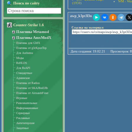
WM - Wor
Поиск по сайту
(1959)
awp_k3pt3l3n
Counter-Strike 1.6
Ссылка на материал:
Плагины Metamod
Плагины AmxModX
Плагины для GMX
Плагины от g3cKpunTop
Дата создания: 19.02.21 Просмотро
Для Authemu
Моды
ReHLDS
Для ReAPI
Стандартные
Админские
Плагины от Radius
Плагины от SKAJIbnEJIb
Плагины от AlexandrFiner
Игровые
Развлекательные
Информационные
Серверные
Рекламные
Античитерские
Защитные