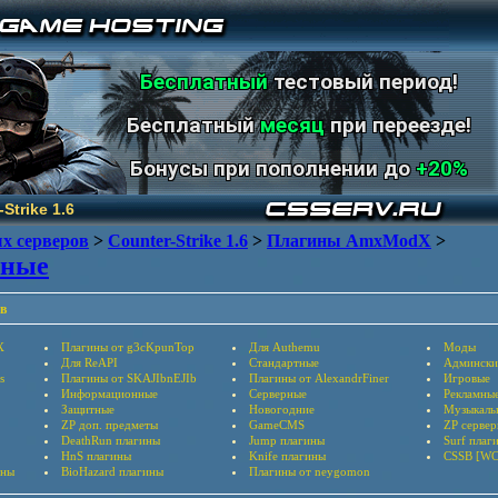
Бесплатный
тестовый период!
Бесплатный
месяц
при переезде!
Бонусы при пополнении до
+20%
Strike 1.6
х серверов
>
Counter-Strike 1.6
>
Плагины AmxModX
>
ьные
в
X
Плагины от g3cKpunTop
Для Authemu
Моды
Для ReAPI
Стандартные
Админски
s
Плагины от SKAJIbnEJIb
Плагины от AlexandrFiner
Игровые
Информационные
Серверные
Рекламны
Защитные
Новогодние
Музыкаль
ZP доп. предметы
GameCMS
ZP серве
DeathRun плагины
Jump плагины
Surf плаг
HnS плагины
Knife плагины
CSSB [WC
ины
BioHazard плагины
Плагины от neygomon