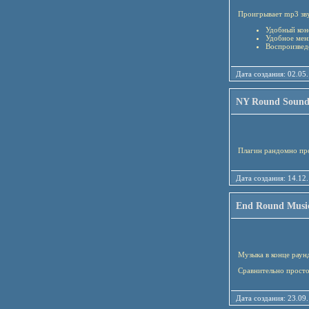
Проигрывает mp3 зву
Удобный кон
Удобное меню
Воспроизвед
Дата создания: 02
NY Round Soun
Плагин рандомно про
Дата создания: 14
End Round Musi
Музыка в конце раун
Сравнительно просто
Дата создания: 23