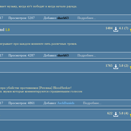
ает музыку, когда кт/т победят и когда начало раунда.
.05.17 Просмотров: 5207 Добавил:
shark63
Подробнее...
1484
4.1 (7)
nd
1.0
игрывает при каждом коннекте пять различных треков.
.03.17 Просмотров: 4287 Добавил:
shark63
Подробнее...
1765
5.0 (2)
 при убийстве противников [Реплика] BloodSeeker!
ых звуков которые комментируются страшненьким голосом
.03.17 Просмотров: 4861 Добавил:
JackDaniels
Подробнее...
622
5.0 (4)
s