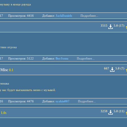
музыку в конце раунда
.02.17 Просмотров: 4416 Добавил:
JackDaniels
Подробнее...
3515
5.0 (17)
твие игрока
.01.17 Просмотров: 5122 Добавил:
BorJomu
Подробнее...
667
5.0 (7)
 Misc
0.1
й мишка
у вас будет выскакивать меню с музыкой.
.10.16 Просмотров: 4476 Добавил:
syakin007
Подробнее...
3259
5.0 (11)
1.0s