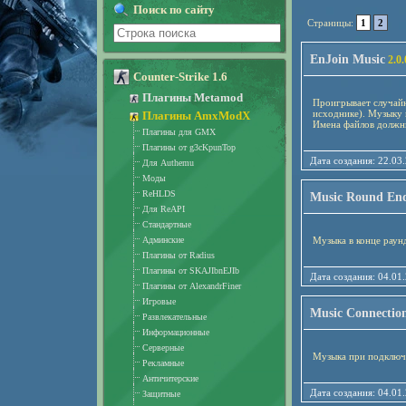
Поиск по сайту
Страницы:
1
2
EnJoin Music
2.0.
Counter-Strike 1.6
Плагины Metamod
Проигрывает случайн
исходнике). Музыку 
Плагины AmxModX
Имена файлов должны
Плагины для GMX
Плагины от g3cKpunTop
Дата создания: 22
Для Authemu
Моды
ReHLDS
Music Round En
Для ReAPI
Стандартные
Админские
Музыка в конце раун
Плагины от Radius
Плагины от SKAJIbnEJIb
Дата создания: 04
Плагины от AlexandrFiner
Игровые
Music Connectio
Развлекательные
Информационные
Серверные
Музыка при подключ
Рекламные
Античитерские
Дата создания: 04
Защитные