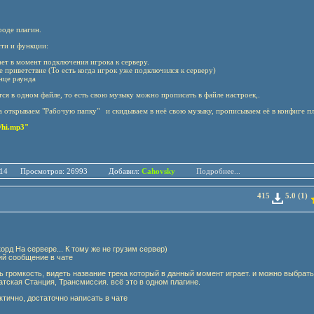
роде плагин.
ти и функции:
ет в момент подключения игрока к серверу.
приветствие (То есть когда игрок уже подключился к серверу)
нце раунда
тся в одном файле, то есть свою музыку можно прописать в файле настроек,.
а открываем "Рабочую папку" и скидываем в неё свою музыку, прописываем её в конфиге пл
/hi.mp3"
.11.14 Просмотров: 26993 Добавил:
Cahovsky
Подробнее...
415
5.0 (1)
рд На сервере... К тому же не грузим сервер)
ий сообщение в чате
 громкость, видеть название трека который в данный момент играет. и можно выбрать
атская Станция, Трансмиссия. всё это в одном плагине.
ктично, достаточно написать в чате