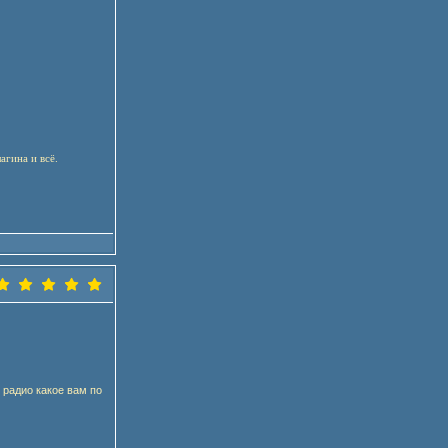
агина и всё.
 радио какое вам по