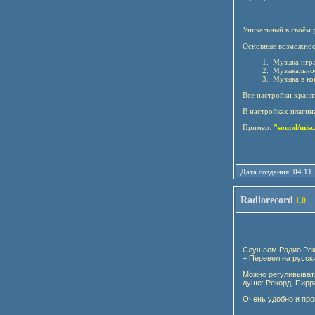
Уникальный в своём 
Основные возможнос
Музыка игра
Музыкальное 
Музыка в ко
Все настройки храня
В настройках плагин
Пример:
"sound/misc
Дата создания: 04
Radiorecord
1.0
Слушаем Радио Реко
+ Перевел на русск
Можно регуливывать
душе: Рекорд, Пирр
Очень удобно и про