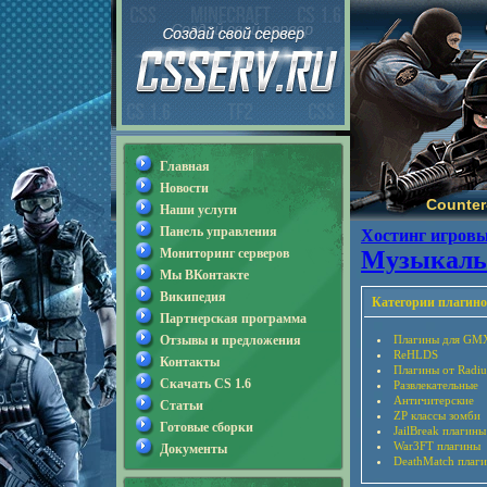
Главная
Новости
Counter-
Наши услуги
Панель управления
Хостинг игровы
Мониторинг серверов
Музыкал
Мы ВКонтакте
Википедия
Категории плагино
Партнерская программа
Отзывы и предложения
Плагины для GM
ReHLDS
Контакты
Плагины от Radiu
Скачать CS 1.6
Развлекательные
Античитерские
Статьи
ZP классы зомби
Готовые сборки
JailBreak плагины
War3FT плагины
Документы
DeathMatch плаг