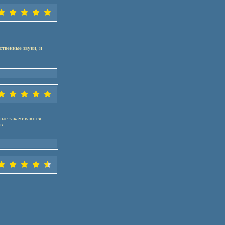
ственные звуки, и
орые закачиваются
в.