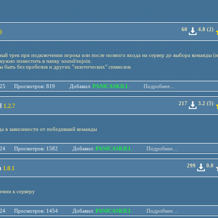
60
4.8 (2)
0
ый трек при подключении игрока или после полного входа на сервер до выбора команды (н
нужно поместить в папку sound/enjoin.
 быть без пробелов и других "экзотических" символов.
.03.25 Просмотров: 819 Добавил:
PANICASKILL
Подробнее...
217
3.2 (5)
d
1.2.7
да в зависимости от победившей команды
.01.24 Просмотров: 1582 Добавил:
PANICASKILL
Подробнее...
299
0.0
n
1.0.1
ении к серверу
.01.24 Просмотров: 1454 Добавил:
PANICASKILL
Подробнее...