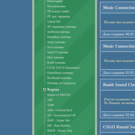
Новогодние
Музыкальные
Music Connectio
ZP классы зомби
ZP доп. предметы
GameCMS
Музыка при подключ
ZP серверные плагины
JailBreak плагины
Дата создания: 06
DeathRun плагины
Jump плагины
Music Connectio
Surf плагины
War3FT плагины
HnS плагины
Музыка при подключ
Knife плагины
CSSB [WC3] Shopmenu3
Дата создания: 05
DeathMatch плагины
BioHazard плагины
Плагины от neygomon
Bomb Sound Clas
Карты
Карты от KRYSIS
Плагин подменяет зв
1HP
По Вашему желанию,В
35HP
AIM - Combat/Skill
Дата создания: 02
AS - Assassination/VIP
AWP - Sniper War
BB - Base Builder
CSGO Round So
BHOP - Bunny Hop