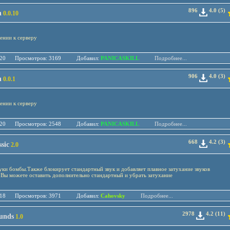
896
4.0 (5)
n
0.0.10
ении к серверу
.05.20 Просмотров: 3169 Добавил:
PANICASKILL
Подробнее...
906
4.0 (3)
n
0.0.1
ении к серверу
.05.20 Просмотров: 2548 Добавил:
PANICASKILL
Подробнее...
668
4.2 (3)
sic
2.0
уки бомбы.Также блокирует стандартный звук и добавляет плавное затухание звуков
ы можете оставить дополнительно стандартный и убрать затухание
.04.18 Просмотров: 3971 Добавил:
Cahovsky
Подробнее...
2978
4.2 (11)
unds
1.0