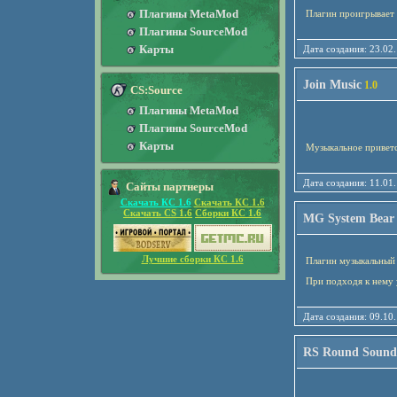
Плагины MetaMod
Плагин проигрывает 
Плагины SourceMod
Карты
Дата создания: 23
Join Music
1.0
CS:Source
Плагины MetaMod
Плагины SourceMod
Карты
Музыкальное приветс
Дата создания: 11
Сайты партнеры
Скачать КС 1.6
Скачать КС 1.6
Скачать CS 1.6
Сборки КС 1.6
MG System Bear
Лучшие сборки КС 1.6
Плагин музыкальны
При подходя к нему 
Дата создания: 09
RS Round Sound