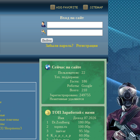
Вход на сайт
Забыли пароль?
Регистрация
Сейчас на сайте
Пользователи:
22
Тех. поддержка:
Гости:
186
Роботы:
Google
Всего:
210
Зарегистрировано: 249755
Неактивные удаляются
е
е
ТОП Заработай с нами
ные
Имя
Доход 07.2026
рные плагины
1
Dr.Zoidberg
180.00р.
ины
2
topms.ru
100.00р.
3] Shopmenu3
3
tsarvar
95.50р.
4
K_a_p_c_a_p
60.00р.
5
olzhas_max
60.00р.