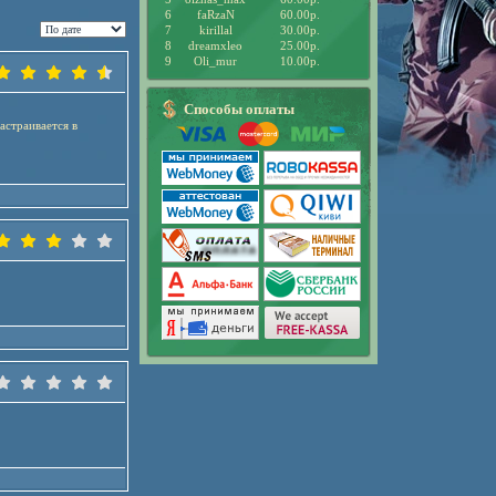
6
faRzaN
60.00р.
7
kirillal
30.00р.
8
dreamxleo
25.00р.
9
Oli_mur
10.00р.
Способы оплаты
астраивается в