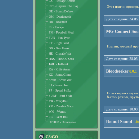
CS - Hostage Rescue
CTf - Capture The Flag
Этот плагин проигрыв
DE - Bomb/Defuse
DM - Deathmatch
Дата создания: 24
DR - Deathrun
ES - Escape
MG Connect Sou
FM - Football Mod
FUN - Fun Type
FY - Fight Yard
Плагин, который про
GG - Gun Game
HE - Grenade War
Дата создания: 28
HNS - Hide & Seek
JAIL - Jailbreak
KA - Knife Arena
Bloodseeker
0.0.1
KZ - Jump/Climb
Scout - Scout War
SJ - Soccer Jam
SP - Speed Strike
Новая нарезка звуков
SURF - Surf Style
8-семь разных, крут
VB - VoleyBall
ZM - Zombie Maps
Дата создания: 18
WM - Worms
PB - Paint Ball
Round Sound
1.0
OTHER - Остальные
CS:GO