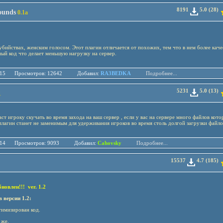
8191
5.0 (28)
ounds
0.1a
убийствах, женским голосом. Этот плагин отличается от похожих, тем что в нем более каче
ый код что делает меньшую нагрузку на сервер.
.04.15 Просмотров: 12642 Добавил:
RA3BEDKA
Подробнее...
5231
5.0 (13)
1
ст игроку скучать во время захода на ваш сервер , если у вас на сервере много файлов кот
 плагин станет не заменимым для удерживания игроков в
о время столь долгой загрузки файло
.11.14 Просмотров: 9093 Добавил:
Cahovsky
Подробнее...
15537
4.7 (185)
овлен!!! ver. 1.2
 версии 1.2:
имизирован код.
 же.