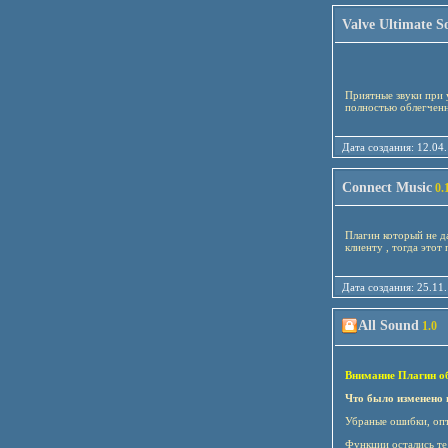
Valve Ultimate S
Приятные звуки при 
полностью облегченн
Дата создания: 12
Connect Music
0.
Плагин который не да
клиенту , тогда этот
Дата создания: 25
All Sound
1.0
Внимание Плагин обн
Что было изменено в
Убраные ошибки, опт
Функции остались те