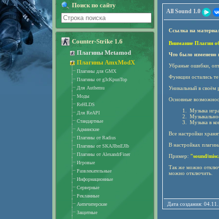
Поиск по сайту
All Sound 1.0
Ссылка на материа
Counter-Strike 1.6
Внимание Плагин обн
Плагины Metamod
Что было изменено в
Плагины AmxModX
Убраные ошибки, опт
Плагины для GMX
Функции остались те
Плагины от g3cKpunTop
Для Authemu
Уникальный в своём 
Моды
Основные возможнос
ReHLDS
Музыка игра
Для ReAPI
Музыкальное 
Стандартные
Музыка в ко
Админские
Все настройки храня
Плагины от Radius
В настройках плагин
Плагины от SKAJIbnEJIb
Плагины от AlexandrFiner
Пример:
"sound/misc
Игровые
Так же можно отключ
Развлекательные
можно отключить.
Информационные
Серверные
Рекламные
Дата создания: 04.
Античитерские
Защитные