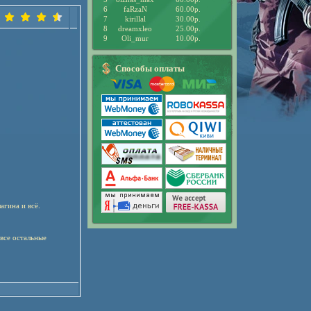
6
faRzaN
60.00р.
7
kirillal
30.00р.
8
dreamxleo
25.00р.
9
Oli_mur
10.00р.
Способы оплаты
агина и всё.
все остальные