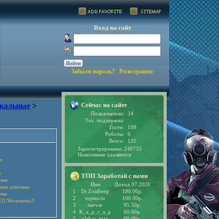
Вход на сайт
Забыли пароль?
Регистрация
Сейчас на сайте
кальные
>
Пользователи:
24
Тех. поддержка:
Гости:
108
Роботы:
0
Всего:
132
Зарегистрировано: 249755
Неактивные удаляются
е
е
ТОП Заработай с нами
ные
Имя
Доход 07.2026
рные плагины
1
Dr.Zoidberg
180.00р.
ины
2
topms.ru
100.00р.
3] Shopmenu3
3
tsarvar
95.50р.
4
K_a_p_c_a_p
60.00р.
5
olzhas_max
60.00р.