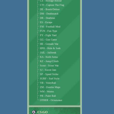
CS - Hostage Rescue
CTf - Capture The Flag
DE - Bomb/Defuse
DM - Deathmatch
DR - Deathrun
ES - Escape
FM - Football Mod
FUN - Fun Type
FY - Fight Yard
GG - Gun Game
HE - Grenade War
HNS - Hide & Seek
JAIL - Jailbreak
KA - Knife Arena
KZ - Jump/Climb
Scout - Scout War
SJ - Soccer Jam
SP - Speed Strike
SURF - Surf Style
VB - VoleyBall
ZM - Zombie Maps
WM - Worms
PB - Paint Ball
OTHER - Остальные
CS:GO