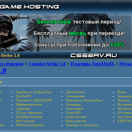
Бесплатный
тестовый период!
Бесплатный
месяц
при переезде!
Бонусы при пополнении до
+20%
Strike 1.6
х серверов
>
Counter-Strike 1.6
>
Плагины AmxModX
>
Музы
.0
в
X
Плагины от g3cKpunTop
Для Authemu
Моды
Для ReAPI
Стандартные
Админски
s
Плагины от SKAJIbnEJIb
Плагины от AlexandrFiner
Игровые
Информационные
Серверные
Рекламны
Защитные
Новогодние
Музыкаль
ZP доп. предметы
GameCMS
ZP серве
DeathRun плагины
Jump плагины
Surf плаг
HnS плагины
Knife плагины
CSSB [WC
ины
BioHazard плагины
Плагины от neygomon