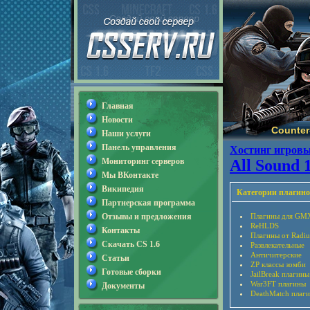
Главная
Новости
Counter-
Наши услуги
Панель управления
Хостинг игровы
Мониторинг серверов
All Sound 1
Мы ВКонтакте
Википедия
Категории плагино
Партнерская программа
Отзывы и предложения
Плагины для GM
ReHLDS
Контакты
Плагины от Radiu
Скачать CS 1.6
Развлекательные
Античитерские
Статьи
ZP классы зомби
Готовые сборки
JailBreak плагины
War3FT плагины
Документы
DeathMatch плаг