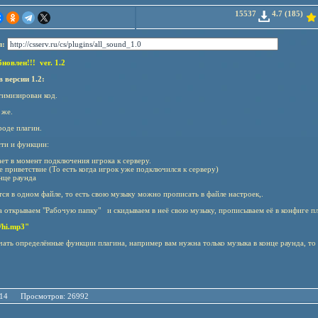
15537
4.7 (185)
л:
овлен!!! ver. 1.2
 версии 1.2:
имизирован код.
 же.
роде плагин.
ти и функции:
ет в момент подключения игрока к серверу.
приветствие (То есть когда игрок уже подключился к серверу)
нце раунда
тся в одном файле, то есть свою музыку можно прописать в файле настроек,.
а открываем "Рабочую папку" и скидываем в неё свою музыку, прописываем её в конфиге пл
/hi.mp3"
ать определённые функции плагина, например вам нужна только музыка в конце раунда, то 
11.14 Просмотров: 26992