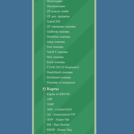
Новогодние
Музыкальные
ZP классы зомби
ZP доп. предметы
GameCMS
ZP серверные плагины
JailBreak плагины
DeathRun плагины
Jump плагины
Surf плагины
War3FT плагины
HnS плагины
Knife плагины
CSSB [WC3] Shopmenu3
DeathMatch плагины
BioHazard плагины
Плагины от neygomon
Карты
Карты от KRYSIS
1HP
35HP
AIM - Combat/Skill
AS - Assassination/VIP
AWP - Sniper War
BB - Base Builder
BHOP - Bunny Hop