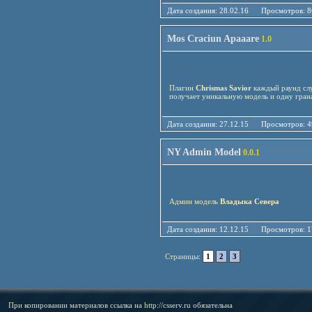
Дата создания: 28.02.16 Просмотро
Mos Craciun Apaaare
1.0
Плагин
Chrismas Savior
каждый раунд слу
получает уникальную модель и одну грана
Дата создания: 27.12.15 Просмотро
NY Admin Model
0.0.1
Админ модель
Владыка Севера
Дата создания: 12.12.15 Просмотро
Страницы:
1
2
3
При копировании материалов ссылка на
http://csserv.ru
обязательна