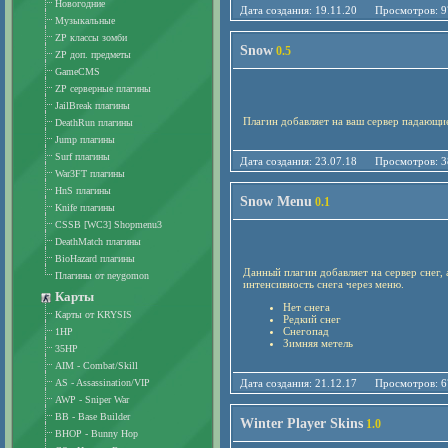
Новогодние
Дата создания: 19.11.20 Просмотро
Музыкальные
ZP классы зомби
Snow
0.5
ZP доп. предметы
GameCMS
ZP серверные плагины
JailBreak плагины
Плагин добавляет на ваш сервер падающие
DeathRun плагины
Jump плагины
Surf плагины
Дата создания: 23.07.18 Просмотро
War3FT плагины
HnS плагины
Snow Menu
0.1
Knife плагины
CSSB [WC3] Shopmenu3
DeathMatch плагины
BioHazard плагины
Данный плагин добавляет на сервер снег,
Плагины от neygomon
интенсивность снега через меню.
Карты
Нет снега
Карты от KRYSIS
Редкий снег
Снегопад
1HP
Зимняя метель
35HP
AIM - Combat/Skill
AS - Assassination/VIP
Дата создания: 21.12.17 Просмотро
AWP - Sniper War
BB - Base Builder
Winter Player Skins
1.0
BHOP - Bunny Hop