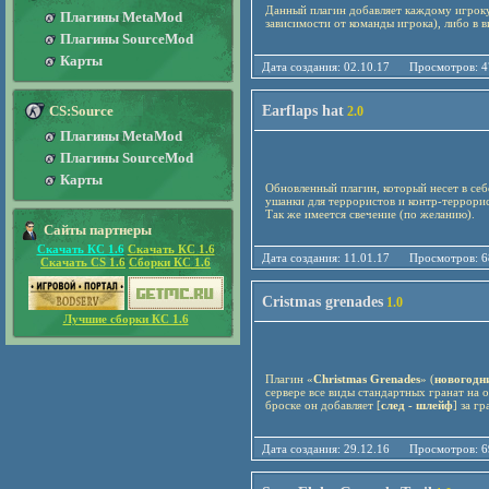
Данный плагин добавляет каждому игроку
Плагины MetaMod
зависимости от команды игрока), либо в в
Плагины SourceMod
Карты
Дата создания: 02.10.17 Просмотро
CS:Source
Earflaps hat
2.0
Плагины MetaMod
Плагины SourceMod
Карты
Обновленный плагин, который несет в себ
ушанки
для террористов и контр-террорис
Так же имеется свечение (по желанию).
Сайты партнеры
Скачать КС 1.6
Скачать КС 1.6
Дата создания: 11.01.17 Просмотро
Скачать CS 1.6
Сборки КС 1.6
Cristmas grenades
1.0
Лучшие сборки КС 1.6
Плагин «
Christmas Grenades
» (
новогодн
сервере все виды стандартных гранат на 
броске он добавляет [
след - шлейф
] за г
Дата создания: 29.12.16 Просмотро