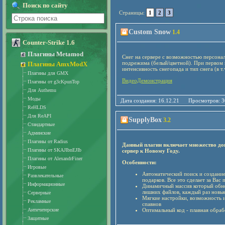
Поиск по сайту
Страницы:
1
2
3
Custom Snow
1.4
Counter-Strike 1.6
Плагины Metamod
Снег на сервере с возможностью персонал
подрежима (белый/цветной). При первом в
Плагины AmxModX
интенсивность снегопада и тип снега (в т
Плагины для GMX
ВидеоДемонстрация
Плагины от g3cKpunTop
Для Authemu
Моды
Дата создания: 16.12.21 Просмотро
ReHLDS
Для ReAPI
SupplyBox
3.2
Стандартные
Админские
Плагины от Radius
Данный плагин включает множество доп
Плагины от SKAJIbnEJIb
сервер к Новому Году.
Плагины от AlexandrFiner
Особенности:
Игровые
Автоматический поиск и создание
Развлекательные
подарков. Все это сделает за Вас 
Информационные
Динамичный массив который обнов
лишних файлов, каждый раз новые
Серверные
Мягкие настройки, возможность и
Рекламные
спавнов
Античитерские
Оптимальный код - плавная обраб
Защитные