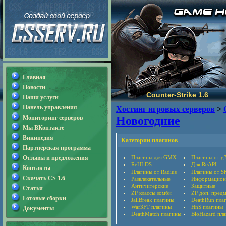
Главная
Новости
Counter-Strike 1.6
Наши услуги
Панель управления
Хостинг игровых серверов
>
Мониторинг серверов
Новогодние
Мы ВКонтакте
Википедия
Категории плагинов
Партнерская программа
Отзывы и предложения
Плагины для GMX
Плагины от g
ReHLDS
Для ReAPI
Контакты
Плагины от Radius
Плагины от S
Скачать CS 1.6
Развлекательные
Информацион
Античитерские
Защитные
Статьи
ZP классы зомби
ZP доп. пред
Готовые сборки
JailBreak плагины
DeathRun пла
War3FT плагины
HnS плагины
Документы
DeathMatch плагины
BioHazard пл