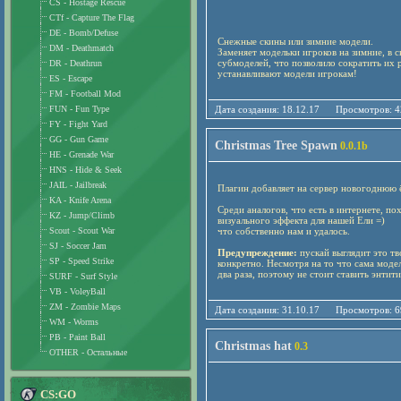
CS - Hostage Rescue
CTf - Capture The Flag
DE - Bomb/Defuse
Снежные скины или зимние модели.
DM - Deathmatch
Заменяет модельки игроков на зимние, в 
субмоделей, что позволило сократить их 
DR - Deathrun
устанавливают модели игрокам!
ES - Escape
FM - Football Mod
FUN - Fun Type
Дата создания: 18.12.17 Просмотро
FY - Fight Yard
GG - Gun Game
Christmas Tree Spawn
0.0.1b
HE - Grenade War
HNS - Hide & Seek
JAIL - Jailbreak
Плагин добавляет на сервер новогоднюю 
KA - Knife Arena
Среди аналогов, что есть в интернете, п
KZ - Jump/Climb
визуального эффекта для нашей Ели =)
Scout - Scout War
что собственно нам и удалось.
SJ - Soccer Jam
Предупреждение:
пускай выглядит это т
SP - Speed Strike
конкретно. Несмотря на то что сама моде
два раза, поэтому не стоит ставить энтит
SURF - Surf Style
VB - VoleyBall
ZM - Zombie Maps
Дата создания: 31.10.17 Просмотро
WM - Worms
PB - Paint Ball
Christmas hat
0.3
OTHER - Остальные
CS:GO