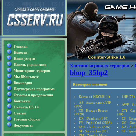
Главная
Новости
Counter-Strike 1.6
Наши услуги
Панель управления
Хостинг игровых серверов
>
Мониторинг серверов
bhop_35hp2
Мы ВКонтакте
Википедия
Категории плагинов
Партнерская программа
Отзывы и предложения
Карты от KRYSIS (4)
1HP (78)
Контакты
AS - Assassination/VIP
AWP - Sni
(286)
Скачать CS 1.6
CS - Hostage Rescue
CTf - Cap
Статьи
(2928)
(10)
DR - Deathrun (818)
ES - Esca
Готовые сборки
FY - Fight Yard (2596)
GG - Gun
Документы
JAIL - Jailbreak (836)
KA - Knif
SJ - Soccer Jam (90)
SP - Speed
ZM - Zombie Maps