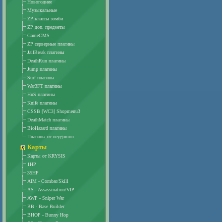
Новогодние
Музыкальные
ZP классы зомби
ZP доп. предметы
GameCMS
ZP серверные плагины
JailBreak плагины
DeathRun плагины
Jump плагины
Surf плагины
War3FT плагины
HnS плагины
Knife плагины
CSSB [WC3] Shopmenu3
DeathMatch плагины
BioHazard плагины
Плагины от neygomon
Карты
Карты от KRYSIS
1HP
35HP
AIM - Combat/Skill
AS - Assassination/VIP
AWP - Sniper War
BB - Base Builder
BHOP - Bunny Hop