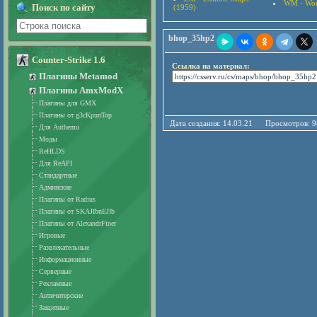
WM - Wor
Поиск по сайту
(1959)
bhop_35hp2
Counter-Strike 1.6
Ссылка на материал:
Плагины Metamod
Плагины AmxModX
Плагины для GMX
Плагины от g3cKpunTop
Дата создания: 14.03.21 Просмотро
Для Authemu
Моды
ReHLDS
Для ReAPI
Стандартные
Админские
Плагины от Radius
Плагины от SKAJIbnEJIb
Плагины от AlexandrFiner
Игровые
Развлекательные
Информационные
Серверные
Рекламные
Античитерские
Защитные