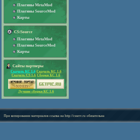
Плагины MetaMod
Плагины SourceMod
Карты
CS:Source
Плагины MetaMod
Плагины SourceMod
Карты
Сайты партнеры
Скачать КС 1.6
Скачать КС 1.6
Скачать CS 1.6
Сборки КС 1.6
Лучшие сборки КС 1.6
При копировании материалов ссылка на
http://csserv.ru
обязательна