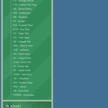
CS - Hostage Rescue
CTf - Capture The Flag
DE - Bomb/Defuse
DM - Deathmatch
DR - Deathrun
ES - Escape
FM - Football Mod
FUN - Fun Type
FY - Fight Yard
GG - Gun Game
HE - Grenade War
HNS - Hide & Seek
JAIL - Jailbreak
KA - Knife Arena
KZ - Jump/Climb
Scout - Scout War
SJ - Soccer Jam
SP - Speed Strike
SURF - Surf Style
VB - VoleyBall
ZM - Zombie Maps
WM - Worms
PB - Paint Ball
OTHER - Остальные
CS:GO