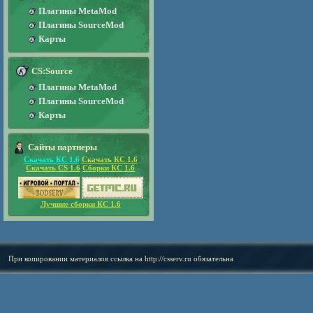
Плагины MetaMod
Плагины SourceMod
Карты
CS:Source
Плагины MetaMod
Плагины SourceMod
Карты
Сайты партнеры
Скачать КС 1.6
Скачать КС 1.6
Скачать CS 1.6
Сборки КС 1.6
Лучшие сборки КС 1.6
При копировании материалов ссылка на
http://csserv.ru
обязательна