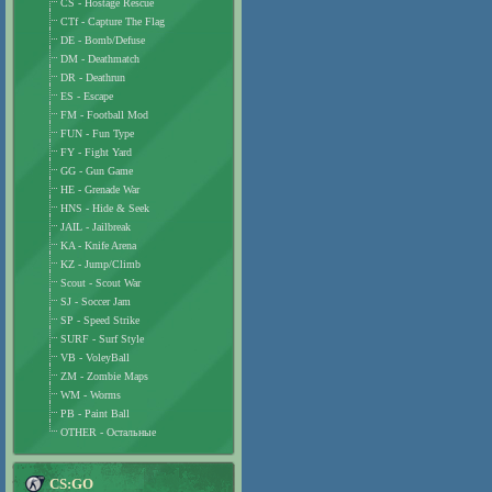
CS - Hostage Rescue
CTf - Capture The Flag
DE - Bomb/Defuse
DM - Deathmatch
DR - Deathrun
ES - Escape
FM - Football Mod
FUN - Fun Type
FY - Fight Yard
GG - Gun Game
HE - Grenade War
HNS - Hide & Seek
JAIL - Jailbreak
KA - Knife Arena
KZ - Jump/Climb
Scout - Scout War
SJ - Soccer Jam
SP - Speed Strike
SURF - Surf Style
VB - VoleyBall
ZM - Zombie Maps
WM - Worms
PB - Paint Ball
OTHER - Остальные
CS:GO