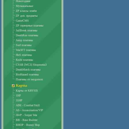
Новогодние
Музыкальные
ZP классы зомби
ZP доп. предметы
GameCMS
ZP серверные плагины
JailBreak плагины
DeathRun плагины
Jump плагины
Surf плагины
War3FT плагины
HnS плагины
Knife плагины
CSSB [WC3] Shopmenu3
DeathMatch плагины
BioHazard плагины
Плагины от neygomon
Карты
Карты от KRYSIS
1HP
35HP
AIM - Combat/Skill
AS - Assassination/VIP
AWP - Sniper War
BB - Base Builder
BHOP - Bunny Hop