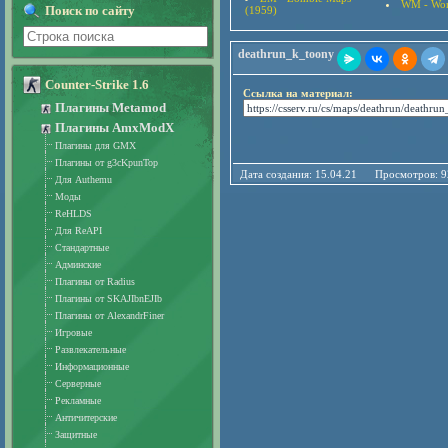
WM - Wor
Поиск по сайту
(1959)
deathrun_k_toony
Counter-Strike 1.6
Ссылка на материал:
Плагины Metamod
Плагины AmxModX
Плагины для GMX
Плагины от g3cKpunTop
Дата создания: 15.04.21 Просмотро
Для Authemu
Моды
ReHLDS
Для ReAPI
Стандартные
Админские
Плагины от Radius
Плагины от SKAJIbnEJIb
Плагины от AlexandrFiner
Игровые
Развлекательные
Информационные
Серверные
Рекламные
Античитерские
Защитные