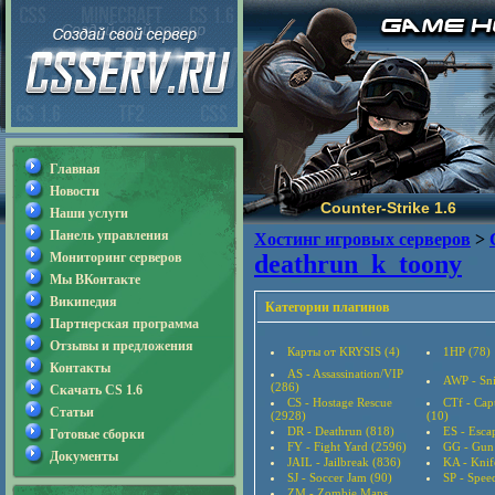
Главная
Новости
Counter-Strike 1.6
Наши услуги
Панель управления
Хостинг игровых серверов
>
Мониторинг серверов
deathrun_k_toony
Мы ВКонтакте
Википедия
Категории плагинов
Партнерская программа
Отзывы и предложения
Карты от KRYSIS (4)
1HP (78)
Контакты
AS - Assassination/VIP
AWP - Sni
(286)
Скачать CS 1.6
CS - Hostage Rescue
CTf - Cap
Статьи
(2928)
(10)
DR - Deathrun (818)
ES - Esca
Готовые сборки
FY - Fight Yard (2596)
GG - Gun
Документы
JAIL - Jailbreak (836)
KA - Knif
SJ - Soccer Jam (90)
SP - Speed
ZM - Zombie Maps