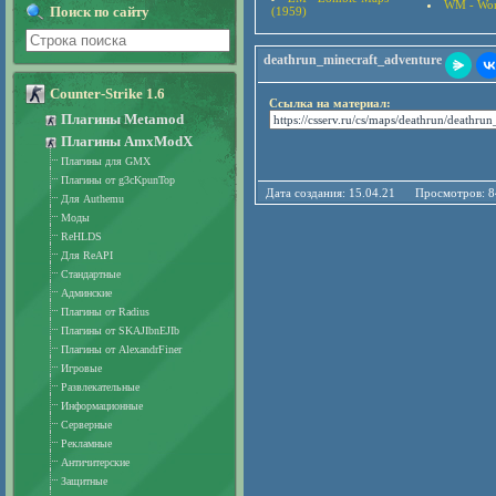
WM - Wor
Поиск по сайту
(1959)
deathrun_minecraft_adventure
Counter-Strike 1.6
Ссылка на материал:
Плагины Metamod
Плагины AmxModX
Плагины для GMX
Плагины от g3cKpunTop
Дата создания: 15.04.21 Просмотро
Для Authemu
Моды
ReHLDS
Для ReAPI
Стандартные
Админские
Плагины от Radius
Плагины от SKAJIbnEJIb
Плагины от AlexandrFiner
Игровые
Развлекательные
Информационные
Серверные
Рекламные
Античитерские
Защитные