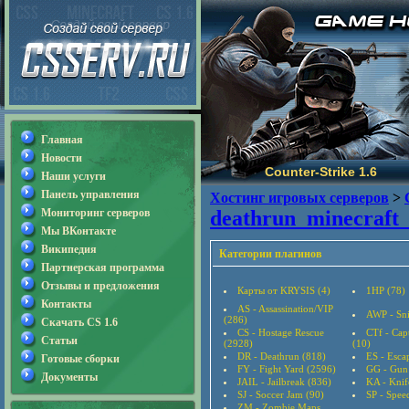
Главная
Новости
Counter-Strike 1.6
Наши услуги
Панель управления
Хостинг игровых серверов
>
Мониторинг серверов
deathrun_minecraft
Мы ВКонтакте
Википедия
Категории плагинов
Партнерская программа
Отзывы и предложения
Карты от KRYSIS (4)
1HP (78)
Контакты
AS - Assassination/VIP
AWP - Sni
(286)
Скачать CS 1.6
CS - Hostage Rescue
CTf - Cap
Статьи
(2928)
(10)
DR - Deathrun (818)
ES - Esca
Готовые сборки
FY - Fight Yard (2596)
GG - Gun
Документы
JAIL - Jailbreak (836)
KA - Knif
SJ - Soccer Jam (90)
SP - Speed
ZM - Zombie Maps