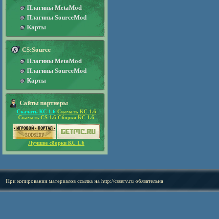
Плагины MetaMod
Плагины SourceMod
Карты
CS:Source
Плагины MetaMod
Плагины SourceMod
Карты
Сайты партнеры
Скачать КС 1.6
Скачать КС 1.6
Скачать CS 1.6
Сборки КС 1.6
Лучшие сборки КС 1.6
При копировании материалов ссылка на
http://csserv.ru
обязательна