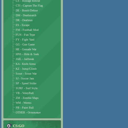
CS - Hostage Rescue
CTf - Capture The Flag
DE - Bomb/Defuse
DM - Deathmatch
DR - Deathrun
ES - Escape
FM - Football Mod
FUN - Fun Type
FY - Fight Yard
GG - Gun Game
HE - Grenade War
HNS - Hide & Seek
JAIL - Jailbreak
KA - Knife Arena
KZ - Jump/Climb
Scout - Scout War
SJ - Soccer Jam
SP - Speed Strike
SURF - Surf Style
VB - VoleyBall
ZM - Zombie Maps
WM - Worms
PB - Paint Ball
OTHER - Остальные
CS:GO