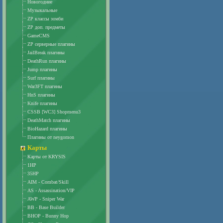
Новогодние
Музыкальные
ZP классы зомби
ZP доп. предметы
GameCMS
ZP серверные плагины
JailBreak плагины
DeathRun плагины
Jump плагины
Surf плагины
War3FT плагины
HnS плагины
Knife плагины
CSSB [WC3] Shopmenu3
DeathMatch плагины
BioHazard плагины
Плагины от neygomon
Карты
Карты от KRYSIS
1HP
35HP
AIM - Combat/Skill
AS - Assassination/VIP
AWP - Sniper War
BB - Base Builder
BHOP - Bunny Hop