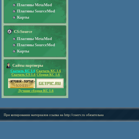
Плагины MetaMod
Плагины SourceMod
Карты
CS:Source
Плагины MetaMod
Плагины SourceMod
Карты
Сайты партнеры
Скачать КС 1.6
Скачать КС 1.6
Скачать CS 1.6
Сборки КС 1.6
Лучшие сборки КС 1.6
При копировании материалов ссылка на
http://csserv.ru
обязательна