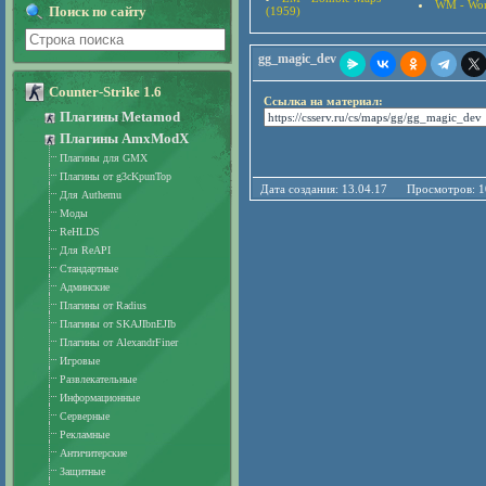
WM - Wor
Поиск по сайту
(1959)
gg_magic_dev
Counter-Strike 1.6
Ссылка на материал:
Плагины Metamod
Плагины AmxModX
Плагины для GMX
Плагины от g3cKpunTop
Дата создания: 13.04.17 Просмотро
Для Authemu
Моды
ReHLDS
Для ReAPI
Стандартные
Админские
Плагины от Radius
Плагины от SKAJIbnEJIb
Плагины от AlexandrFiner
Игровые
Развлекательные
Информационные
Серверные
Рекламные
Античитерские
Защитные