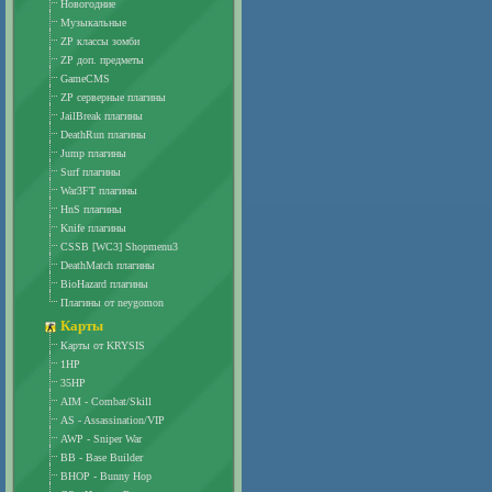
Новогодние
Музыкальные
ZP классы зомби
ZP доп. предметы
GameCMS
ZP серверные плагины
JailBreak плагины
DeathRun плагины
Jump плагины
Surf плагины
War3FT плагины
HnS плагины
Knife плагины
CSSB [WC3] Shopmenu3
DeathMatch плагины
BioHazard плагины
Плагины от neygomon
Карты
Карты от KRYSIS
1HP
35HP
AIM - Combat/Skill
AS - Assassination/VIP
AWP - Sniper War
BB - Base Builder
BHOP - Bunny Hop