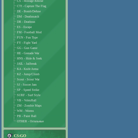
CS - Hostage Rescue
CTf - Capture The Flag
DE - Bomb/Defuse
DM - Deathmatch
DR - Deathrun
ES - Escape
FM - Football Mod
FUN - Fun Type
FY - Fight Yard
GG - Gun Game
HE - Grenade War
HNS - Hide & Seek
JAIL - Jailbreak
KA - Knife Arena
KZ - Jump/Climb
Scout - Scout War
SJ - Soccer Jam
SP - Speed Strike
SURF - Surf Style
VB - VoleyBall
ZM - Zombie Maps
WM - Worms
PB - Paint Ball
OTHER - Остальные
CS:GO